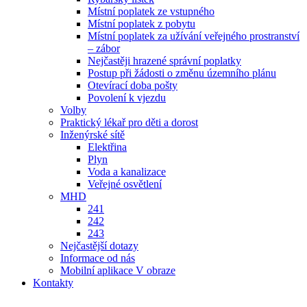
Místní poplatek ze vstupného
Místní poplatek z pobytu
Místní poplatek za užívání veřejného prostranství
– zábor
Nejčastěji hrazené správní poplatky
Postup při žádosti o změnu územního plánu
Otevírací doba pošty
Povolení k vjezdu
Volby
Praktický lékař pro děti a dorost
Inženýrské sítě
Elektřina
Plyn
Voda a kanalizace
Veřejné osvětlení
MHD
241
242
243
Nejčastější dotazy
Informace od nás
Mobilní aplikace V obraze
Kontakty