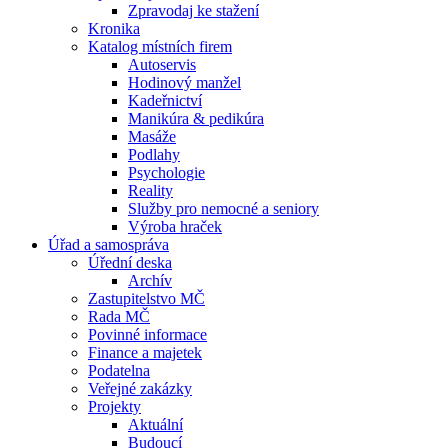
Zpravodaj ke stažení
Kronika
Katalog místních firem
Autoservis
Hodinový manžel
Kadeřnictví
Manikúra & pedikúra
Masáže
Podlahy
Psychologie
Reality
Služby pro nemocné a seniory
Výroba hraček
Úřad a samospráva
Úřední deska
Archív
Zastupitelstvo MČ
Rada MČ
Povinné informace
Finance a majetek
Podatelna
Veřejné zakázky
Projekty
Aktuální
Budoucí