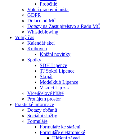
Proběhlé
Volná pracovní místa
GDPR
Dotace od MČ
Dotazy na Zastupitelstvo a Radu MČ
Whistleblowing
Volný čas
Kalendář akcí
Knihovna
Knižní novinky
Spolky
SDH Lipence
TJ Sokol Lipence
Škrpál
Modelklub Lipence
V srdci Líp z.s.
Víceúčelové hřiště
Pronájem prostor
Praktické informace
Dotazy občanů
Sociální služby
Formuláře
Formuláře ke stažení
Formuláře elektronické
Hlášení závad