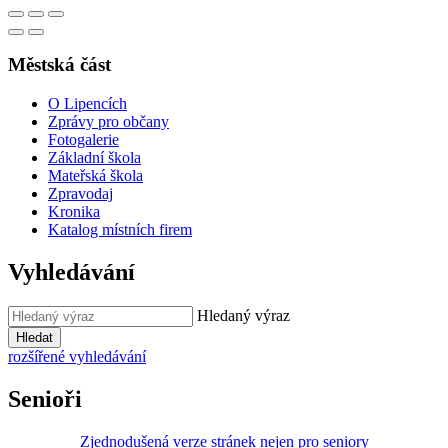
Městská část
O Lipencích
Zprávy pro občany
Fotogalerie
Základní škola
Mateřská škola
Zpravodaj
Kronika
Katalog místních firem
Vyhledávání
Hledaný výraz
Hledat
rozšířené vyhledávání
Senioři
Zjednodušená verze stránek nejen pro seniory