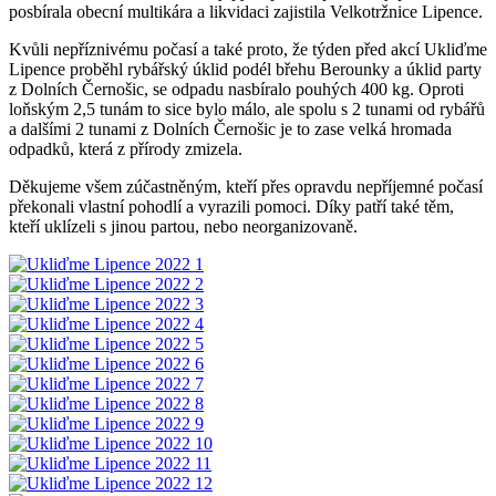
posbírala obecní multikára a likvidaci zajistila Velkotržnice Lipence.
Kvůli nepříznivému počasí a také proto, že týden před akcí
Ukliďme
Lipence proběhl rybářský úklid podél břehu Berounky a úklid party
z Dolních Černošic, se odpadu nasbíralo pouhých 400 kg. Oproti
loňským 2,5 tunám to sice bylo málo, ale spolu s 2 tunami od rybářů
a dalšími 2 tunami z Dolních Černošic je to zase velká hromada
odpadků, která z přírody zmizela.
Děkujeme všem zúčastněným, kteří přes opravdu nepříjemné počasí
překonali vlastní pohodlí a vyrazili pomoci. Díky patří také těm,
kteří uklízeli s jinou partou, nebo neorganizovaně.