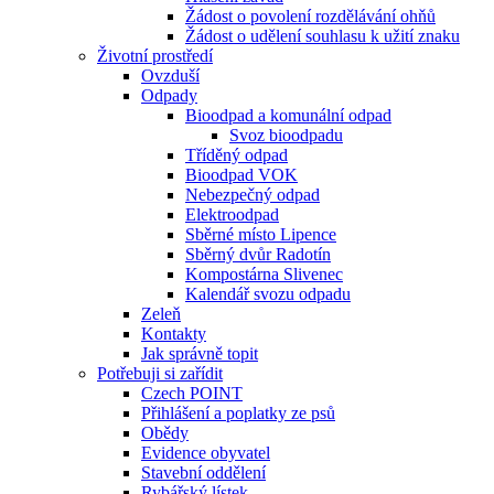
Žádost o povolení rozdělávání ohňů
Žádost o udělení souhlasu k užití znaku
Životní prostředí
Ovzduší
Odpady
Bioodpad a komunální odpad
Svoz bioodpadu
Tříděný odpad
Bioodpad VOK
Nebezpečný odpad
Elektroodpad
Sběrné místo Lipence
Sběrný dvůr Radotín
Kompostárna Slivenec
Kalendář svozu odpadu
Zeleň
Kontakty
Jak správně topit
Potřebuji si zařídit
Czech POINT
Přihlášení a poplatky ze psů
Obědy
Evidence obyvatel
Stavební oddělení
Rybářský lístek