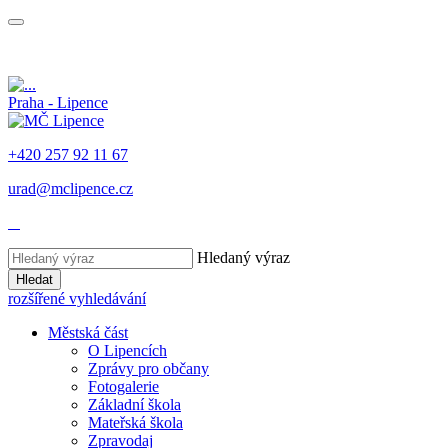
Praha - Lipence
+420 257 92 11 67
urad@mclipence.cz
Hledaný výraz
Hledat
rozšířené vyhledávání
Městská část
O Lipencích
Zprávy pro občany
Fotogalerie
Základní škola
Mateřská škola
Zpravodaj