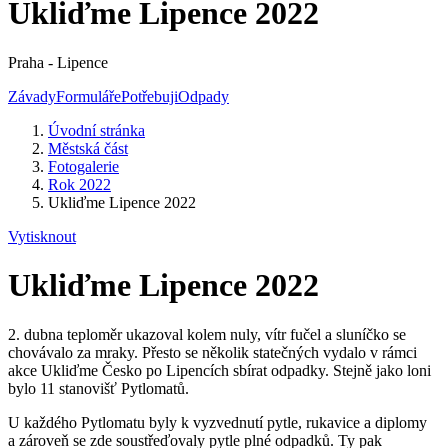
Ukliďme Lipence 2022
Praha - Lipence
Závady
Formuláře
Potřebuji
Odpady
Úvodní stránka
Městská část
Fotogalerie
Rok 2022
Ukliďme Lipence 2022
Vytisknout
Ukliďme Lipence 2022
2. dubna teploměr ukazoval kolem nuly, vítr fučel a sluníčko se
chovávalo za mraky. Přesto se několik statečných vydalo v rámci
akce
Ukliďme
Česko po Lipencích sbírat odpadky. Stejně jako loni
bylo 11 stanovišť Pytlomatů.
U každého Pytlomatu byly k vyzvednutí pytle, rukavice a diplomy
a zároveň se zde soustřeďovaly pytle plné odpadků. Ty pak