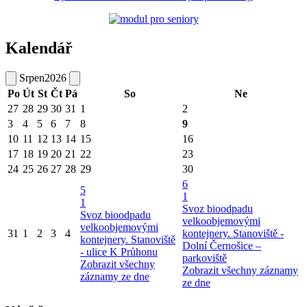
Kalendář
Srpen
2026
Po
Út
St
Čt
Pá
So
Ne
27
28
29
30
31
1
2
3
4
5
6
7
8
9
10
11
12
13
14
15
16
17
18
19
20
21
22
23
24
25
26
27
28
29
30
6
5
1
1
Svoz bioodpadu
Svoz bioodpadu
velkoobjemovými
velkoobjemovými
31
1
2
3
4
kontejnery. Stanoviště -
kontejnery. Stanoviště
Dolní Černošice –
- ulice K Průhonu
parkoviště
Zobrazit všechny
Zobrazit všechny záznamy
záznamy ze dne
ze dne