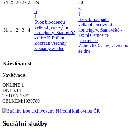
24
25
26
27
28
29
30
6
5
1
1
Svoz bioodpadu
Svoz bioodpadu
velkoobjemovými
velkoobjemovými
31
1
2
3
4
kontejnery. Stanoviště -
kontejnery. Stanoviště
Dolní Černošice –
- ulice K Průhonu
parkoviště
Zobrazit všechny
Zobrazit všechny záznamy
záznamy ze dne
ze dne
Návštěvnost
Návštěvnost:
ONLINE:
1
DNES:
141
TÝDEN:
2355
CELKEM:
1039780
Sociální služby