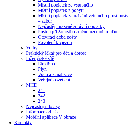
Místní poplatek ze vstupného
Místní poplatek z pobytu
Místní poplatek za užívání veřejného prostranství
– zábor
Nejčastěji hrazené správní poplatky
Postup při žádosti o změnu územního plánu
Otevírací doba pošty
Povolení k vjezdu
Volby
Praktický lékař pro děti a dorost
Inženýrské sítě
Elektřina
Plyn
Voda a kanalizace
Veřejné osvětlení
MHD
241
242
243
Nejčastější dotazy
Informace od nás
Mobilní aplikace V obraze
Kontakty