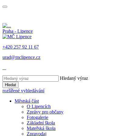
Praha - Lipence
+420 257 92 11 67
urad@mclipence.cz
Hledaný výraz
Hledat
rozšířené vyhledávání
Městská část
O Lipencích
Zprávy pro občany
Fotogalerie
Základní škola
Mateřská škola
Zpravodaj