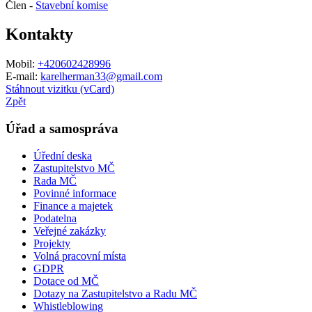
Člen -
Stavební komise
Kontakty
Mobil:
+420602428996
E-mail:
karelherman33@gmail.com
Stáhnout vizitku (vCard)
Zpět
Úřad a samospráva
Úřední deska
Zastupitelstvo MČ
Rada MČ
Povinné informace
Finance a majetek
Podatelna
Veřejné zakázky
Projekty
Volná pracovní místa
GDPR
Dotace od MČ
Dotazy na Zastupitelstvo a Radu MČ
Whistleblowing