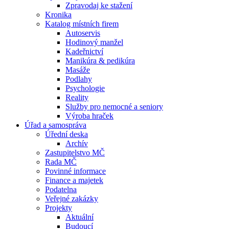
Zpravodaj ke stažení
Kronika
Katalog místních firem
Autoservis
Hodinový manžel
Kadeřnictví
Manikúra & pedikúra
Masáže
Podlahy
Psychologie
Reality
Služby pro nemocné a seniory
Výroba hraček
Úřad a samospráva
Úřední deska
Archív
Zastupitelstvo MČ
Rada MČ
Povinné informace
Finance a majetek
Podatelna
Veřejné zakázky
Projekty
Aktuální
Budoucí