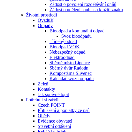
Žádost o povolení rozdělávání ohňů
Žádost o udělení souhlasu k užití znaku
Životní prostředí
Ovzduší
Odpady
Bioodpad a komunální odpad
Svoz bioodpadu
Tříděný odpad
Bioodpad VOK
Nebezpečný odpad
Elektroodpad
Sběrné místo Lipence
Sběrný dvůr Radotín
Kompostárna Slivenec
Kalendář svozu odpadu
Zeleň
Kontakty
Jak správně topit
Potřebuji si zařídit
Czech POINT
Přihlášení a poplatky ze psů
Obědy
Evidence obyvatel
Stavební oddělení
Rybářský lístek