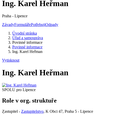
Ing. Karel Heřman
Praha - Lipence
Závady
Formuláře
Potřebuji
Odpady
Úvodní stránka
Úřad a samospráva
Povinné informace
Povinné informace
Ing. Karel Heřman
Vytisknout
Ing. Karel Heřman
SPOLU pro Lipence
Role v org. struktuře
Zastupitel -
Zastupitelstvo
, K Obci 47, Praha 5 - Lipence