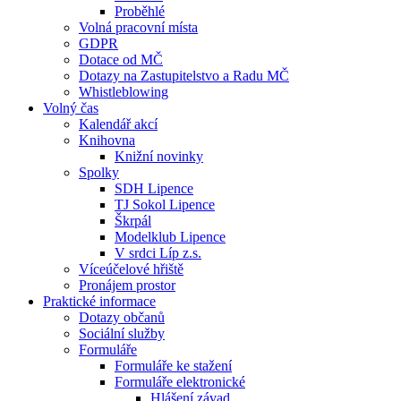
Proběhlé
Volná pracovní místa
GDPR
Dotace od MČ
Dotazy na Zastupitelstvo a Radu MČ
Whistleblowing
Volný čas
Kalendář akcí
Knihovna
Knižní novinky
Spolky
SDH Lipence
TJ Sokol Lipence
Škrpál
Modelklub Lipence
V srdci Líp z.s.
Víceúčelové hřiště
Pronájem prostor
Praktické informace
Dotazy občanů
Sociální služby
Formuláře
Formuláře ke stažení
Formuláře elektronické
Hlášení závad