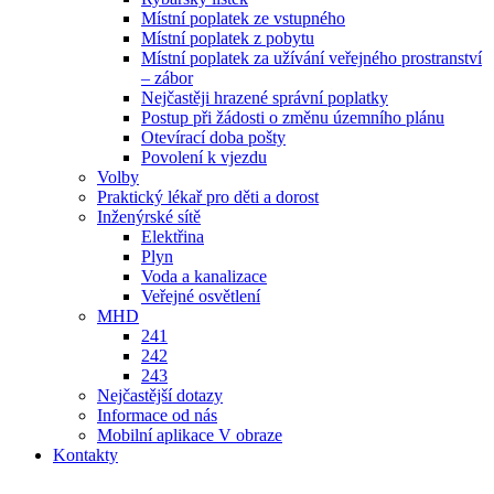
Místní poplatek ze vstupného
Místní poplatek z pobytu
Místní poplatek za užívání veřejného prostranství
– zábor
Nejčastěji hrazené správní poplatky
Postup při žádosti o změnu územního plánu
Otevírací doba pošty
Povolení k vjezdu
Volby
Praktický lékař pro děti a dorost
Inženýrské sítě
Elektřina
Plyn
Voda a kanalizace
Veřejné osvětlení
MHD
241
242
243
Nejčastější dotazy
Informace od nás
Mobilní aplikace V obraze
Kontakty