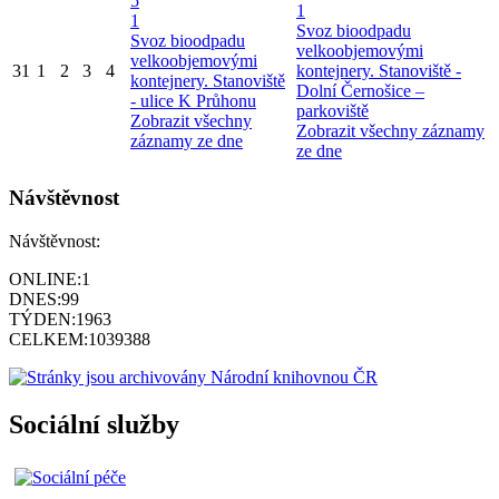
5
1
1
Svoz bioodpadu
Svoz bioodpadu
velkoobjemovými
velkoobjemovými
31
1
2
3
4
kontejnery. Stanoviště -
kontejnery. Stanoviště
Dolní Černošice –
- ulice K Průhonu
parkoviště
Zobrazit všechny
Zobrazit všechny záznamy
záznamy ze dne
ze dne
Návštěvnost
Návštěvnost:
ONLINE:
1
DNES:
99
TÝDEN:
1963
CELKEM:
1039388
Sociální služby