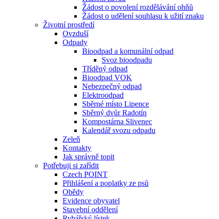
Žádost o povolení rozdělávání ohňů
Žádost o udělení souhlasu k užití znaku
Životní prostředí
Ovzduší
Odpady
Bioodpad a komunální odpad
Svoz bioodpadu
Tříděný odpad
Bioodpad VOK
Nebezpečný odpad
Elektroodpad
Sběrné místo Lipence
Sběrný dvůr Radotín
Kompostárna Slivenec
Kalendář svozu odpadu
Zeleň
Kontakty
Jak správně topit
Potřebuji si zařídit
Czech POINT
Přihlášení a poplatky ze psů
Obědy
Evidence obyvatel
Stavební oddělení
Rybářský lístek