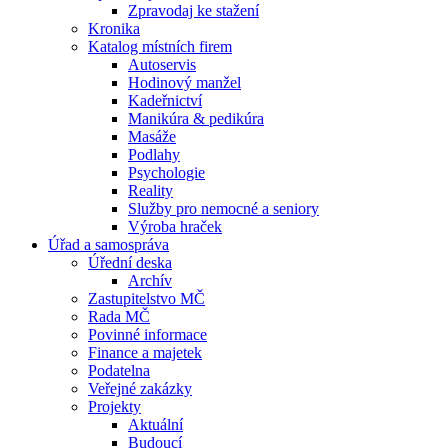
Zpravodaj ke stažení
Kronika
Katalog místních firem
Autoservis
Hodinový manžel
Kadeřnictví
Manikúra & pedikúra
Masáže
Podlahy
Psychologie
Reality
Služby pro nemocné a seniory
Výroba hraček
Úřad a samospráva
Úřední deska
Archív
Zastupitelstvo MČ
Rada MČ
Povinné informace
Finance a majetek
Podatelna
Veřejné zakázky
Projekty
Aktuální
Budoucí