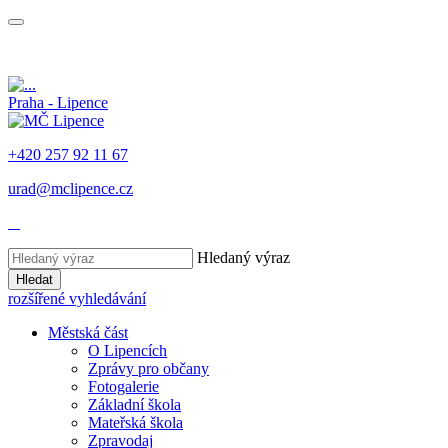
Praha - Lipence
+420 257 92 11 67
urad@mclipence.cz
Hledaný výraz
Hledat
rozšířené vyhledávání
Městská část
O Lipencích
Zprávy pro občany
Fotogalerie
Základní škola
Mateřská škola
Zpravodaj