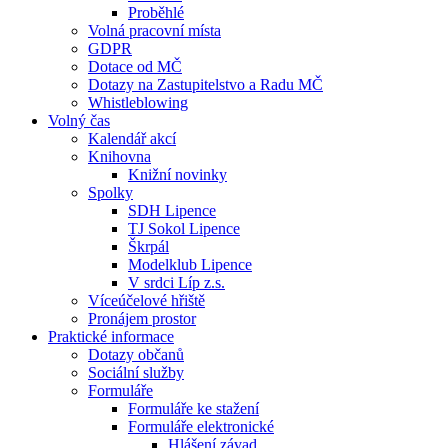
Proběhlé
Volná pracovní místa
GDPR
Dotace od MČ
Dotazy na Zastupitelstvo a Radu MČ
Whistleblowing
Volný čas
Kalendář akcí
Knihovna
Knižní novinky
Spolky
SDH Lipence
TJ Sokol Lipence
Škrpál
Modelklub Lipence
V srdci Líp z.s.
Víceúčelové hřiště
Pronájem prostor
Praktické informace
Dotazy občanů
Sociální služby
Formuláře
Formuláře ke stažení
Formuláře elektronické
Hlášení závad