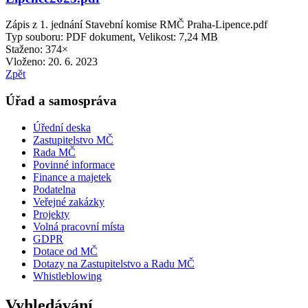
Zápis z 1. jednání Stavební komise RMČ Praha-Lipence.pdf
Typ souboru: PDF dokument, Velikost: 7,24 MB
Staženo: 374×
Vloženo:
20. 6. 2023
Zpět
Úřad a samospráva
Úřední deska
Zastupitelstvo MČ
Rada MČ
Povinné informace
Finance a majetek
Podatelna
Veřejné zakázky
Projekty
Volná pracovní místa
GDPR
Dotace od MČ
Dotazy na Zastupitelstvo a Radu MČ
Whistleblowing
Vyhledávání