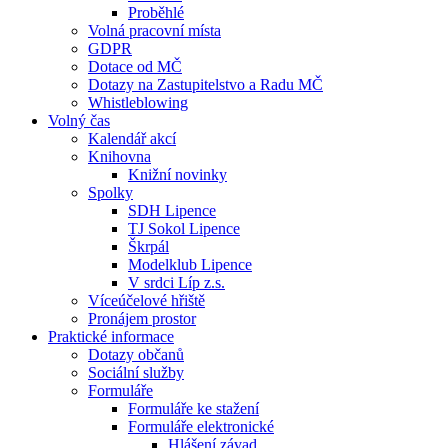
Proběhlé
Volná pracovní místa
GDPR
Dotace od MČ
Dotazy na Zastupitelstvo a Radu MČ
Whistleblowing
Volný čas
Kalendář akcí
Knihovna
Knižní novinky
Spolky
SDH Lipence
TJ Sokol Lipence
Škrpál
Modelklub Lipence
V srdci Líp z.s.
Víceúčelové hřiště
Pronájem prostor
Praktické informace
Dotazy občanů
Sociální služby
Formuláře
Formuláře ke stažení
Formuláře elektronické
Hlášení závad