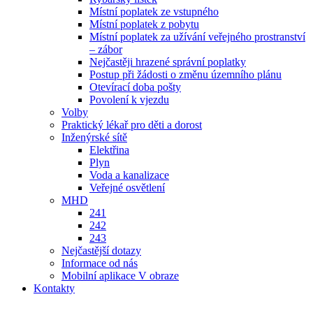
Místní poplatek ze vstupného
Místní poplatek z pobytu
Místní poplatek za užívání veřejného prostranství
– zábor
Nejčastěji hrazené správní poplatky
Postup při žádosti o změnu územního plánu
Otevírací doba pošty
Povolení k vjezdu
Volby
Praktický lékař pro děti a dorost
Inženýrské sítě
Elektřina
Plyn
Voda a kanalizace
Veřejné osvětlení
MHD
241
242
243
Nejčastější dotazy
Informace od nás
Mobilní aplikace V obraze
Kontakty