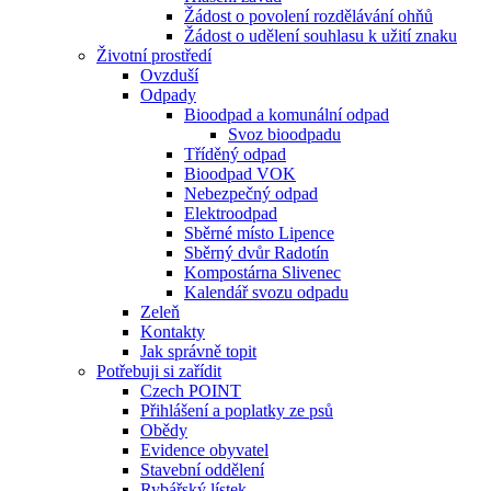
Žádost o povolení rozdělávání ohňů
Žádost o udělení souhlasu k užití znaku
Životní prostředí
Ovzduší
Odpady
Bioodpad a komunální odpad
Svoz bioodpadu
Tříděný odpad
Bioodpad VOK
Nebezpečný odpad
Elektroodpad
Sběrné místo Lipence
Sběrný dvůr Radotín
Kompostárna Slivenec
Kalendář svozu odpadu
Zeleň
Kontakty
Jak správně topit
Potřebuji si zařídit
Czech POINT
Přihlášení a poplatky ze psů
Obědy
Evidence obyvatel
Stavební oddělení
Rybářský lístek