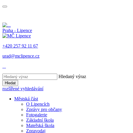
Praha - Lipence
+420 257 92 11 67
urad@mclipence.cz
Hledaný výraz
Hledat
rozšířené vyhledávání
Městská část
O Lipencích
Zprávy pro občany
Fotogalerie
Základní škola
Mateřská škola
Zpravodaj