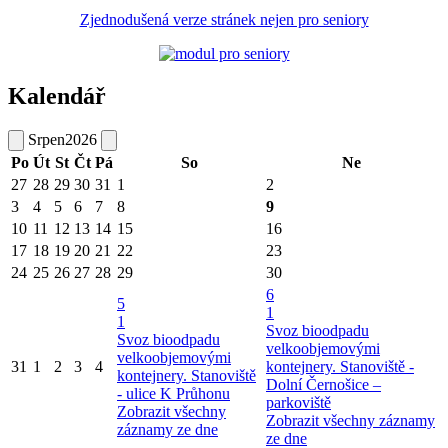
Zjednodušená verze stránek nejen pro seniory
Kalendář
Srpen
2026
Po
Út
St
Čt
Pá
So
Ne
27
28
29
30
31
1
2
3
4
5
6
7
8
9
10
11
12
13
14
15
16
17
18
19
20
21
22
23
24
25
26
27
28
29
30
6
5
1
1
Svoz bioodpadu
Svoz bioodpadu
velkoobjemovými
velkoobjemovými
31
1
2
3
4
kontejnery. Stanoviště -
kontejnery. Stanoviště
Dolní Černošice –
- ulice K Průhonu
parkoviště
Zobrazit všechny
Zobrazit všechny záznamy
záznamy ze dne
ze dne