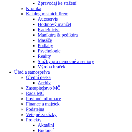
Zpravodaj ke stažení
Kronika
Katalog místních firem
Autoservis
Hodinový manžel
Kadeřnictví
Manikúra & pedikúra
Masáže
Podlahy
Psychologie
Reality
Služby pro nemocné a seniory
Výroba hraček
Úřad a samospráva
Úřední deska
Archív
Zastupitelstvo MČ
Rada MČ
Povinné informace
Finance a majetek
Podatelna
Veřejné zakázky
Projekty
Aktuální
Budoucí