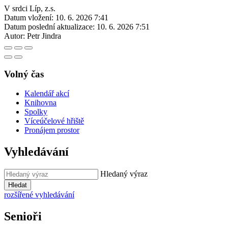
V srdci Líp, z.s.
Datum vložení:
10. 6. 2026 7:41
Datum poslední aktualizace:
10. 6. 2026 7:51
Autor:
Petr Jindra
Volný čas
Kalendář akcí
Knihovna
Spolky
Víceúčelové hřiště
Pronájem prostor
Vyhledávání
Hledaný výraz
Hledat
rozšířené vyhledávání
Senioři