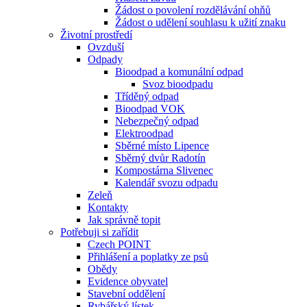
Žádost o povolení rozdělávání ohňů
Žádost o udělení souhlasu k užití znaku
Životní prostředí
Ovzduší
Odpady
Bioodpad a komunální odpad
Svoz bioodpadu
Tříděný odpad
Bioodpad VOK
Nebezpečný odpad
Elektroodpad
Sběrné místo Lipence
Sběrný dvůr Radotín
Kompostárna Slivenec
Kalendář svozu odpadu
Zeleň
Kontakty
Jak správně topit
Potřebuji si zařídit
Czech POINT
Přihlášení a poplatky ze psů
Obědy
Evidence obyvatel
Stavební oddělení
Rybářský lístek