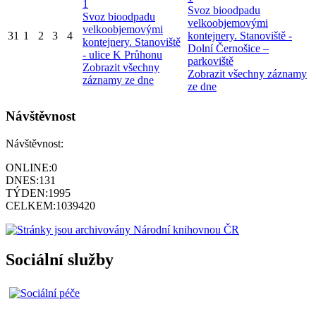
1
Svoz bioodpadu
Svoz bioodpadu
velkoobjemovými
velkoobjemovými
31
1
2
3
4
kontejnery. Stanoviště -
kontejnery. Stanoviště
Dolní Černošice –
- ulice K Průhonu
parkoviště
Zobrazit všechny
Zobrazit všechny záznamy
záznamy ze dne
ze dne
Návštěvnost
Návštěvnost:
ONLINE:
0
DNES:
131
TÝDEN:
1995
CELKEM:
1039420
Sociální služby