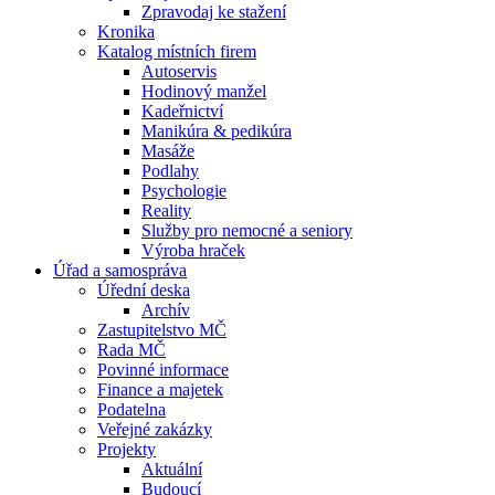
Zpravodaj ke stažení
Kronika
Katalog místních firem
Autoservis
Hodinový manžel
Kadeřnictví
Manikúra & pedikúra
Masáže
Podlahy
Psychologie
Reality
Služby pro nemocné a seniory
Výroba hraček
Úřad a samospráva
Úřední deska
Archív
Zastupitelstvo MČ
Rada MČ
Povinné informace
Finance a majetek
Podatelna
Veřejné zakázky
Projekty
Aktuální
Budoucí