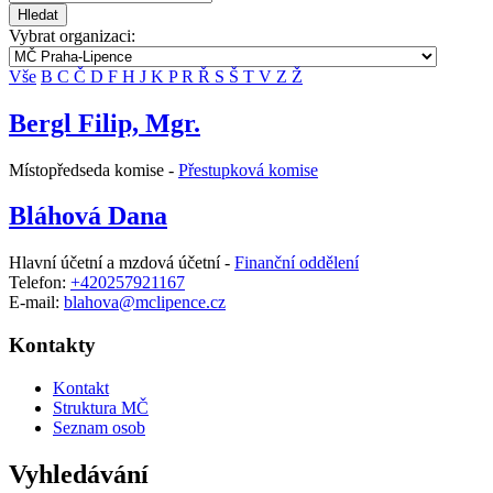
Hledat
Vybrat organizaci:
Vše
B
C
Č
D
F
H
J
K
P
R
Ř
S
Š
T
V
Z
Ž
Bergl Filip, Mgr.
Místopředseda komise -
Přestupková komise
Bláhová Dana
Hlavní účetní a mzdová účetní -
Finanční oddělení
Telefon:
+420257921167
E-mail:
blahova@mclipence.cz
Kontakty
Kontakt
Struktura MČ
Seznam osob
Vyhledávání