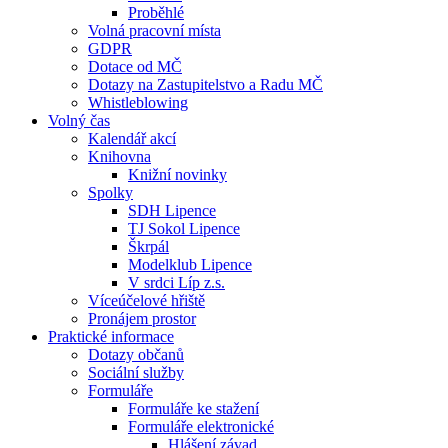
Proběhlé
Volná pracovní místa
GDPR
Dotace od MČ
Dotazy na Zastupitelstvo a Radu MČ
Whistleblowing
Volný čas
Kalendář akcí
Knihovna
Knižní novinky
Spolky
SDH Lipence
TJ Sokol Lipence
Škrpál
Modelklub Lipence
V srdci Líp z.s.
Víceúčelové hřiště
Pronájem prostor
Praktické informace
Dotazy občanů
Sociální služby
Formuláře
Formuláře ke stažení
Formuláře elektronické
Hlášení závad