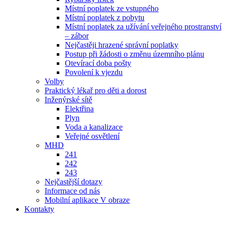
Místní poplatek ze vstupného
Místní poplatek z pobytu
Místní poplatek za užívání veřejného prostranství
– zábor
Nejčastěji hrazené správní poplatky
Postup při žádosti o změnu územního plánu
Otevírací doba pošty
Povolení k vjezdu
Volby
Praktický lékař pro děti a dorost
Inženýrské sítě
Elektřina
Plyn
Voda a kanalizace
Veřejné osvětlení
MHD
241
242
243
Nejčastější dotazy
Informace od nás
Mobilní aplikace V obraze
Kontakty