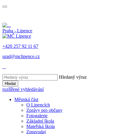
Praha - Lipence
+420 257 92 11 67
urad@mclipence.cz
Hledaný výraz
Hledat
rozšířené vyhledávání
Městská část
O Lipencích
Zprávy pro občany
Fotogalerie
Základní škola
Mateřská škola
Zpravodaj