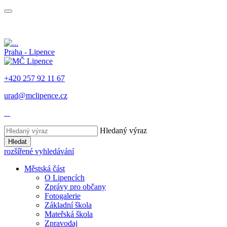
Praha - Lipence
+420 257 92 11 67
urad@mclipence.cz
Hledaný výraz
Hledat
rozšířené vyhledávání
Městská část
O Lipencích
Zprávy pro občany
Fotogalerie
Základní škola
Mateřská škola
Zpravodaj