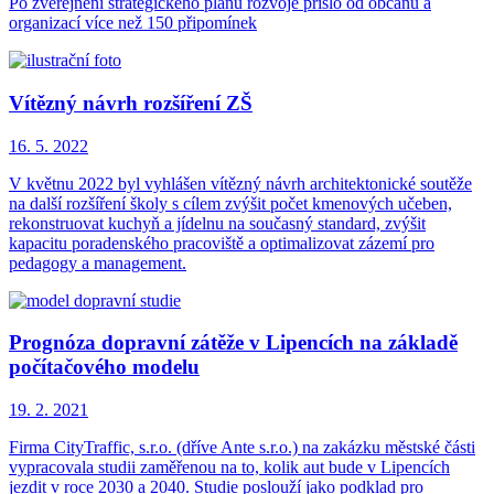
Po zveřejnění strategického plánu rozvoje přišlo od občanů a
organizací více než 150 připomínek
Vítězný návrh rozšíření ZŠ
16. 5.
2022
V květnu 2022 byl vyhlášen vítězný návrh architektonické soutěže
na další rozšíření školy s cílem zvýšit počet kmenových učeben,
rekonstruovat kuchyň a jídelnu na současný standard, zvýšit
kapacitu poradenského pracoviště a optimalizovat zázemí pro
pedagogy a management.
Prognóza dopravní zátěže v Lipencích na základě
počítačového modelu
19. 2.
2021
Firma CityTraffic, s.r.o. (dříve Ante s.r.o.) na zakázku městské části
vypracovala studii zaměřenou na to, kolik aut bude v Lipencích
jezdit v roce 2030 a 2040. Studie poslouží jako podklad pro