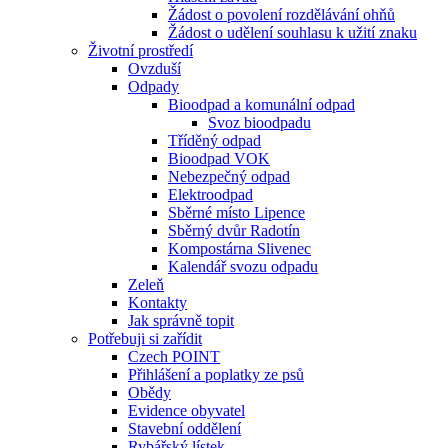
Žádost o povolení rozdělávání ohňů
Žádost o udělení souhlasu k užití znaku
Životní prostředí
Ovzduší
Odpady
Bioodpad a komunální odpad
Svoz bioodpadu
Tříděný odpad
Bioodpad VOK
Nebezpečný odpad
Elektroodpad
Sběrné místo Lipence
Sběrný dvůr Radotín
Kompostárna Slivenec
Kalendář svozu odpadu
Zeleň
Kontakty
Jak správně topit
Potřebuji si zařídit
Czech POINT
Přihlášení a poplatky ze psů
Obědy
Evidence obyvatel
Stavební oddělení
Rybářský lístek