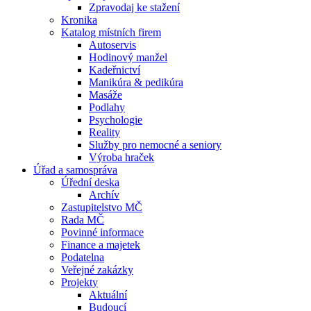
Zpravodaj ke stažení
Kronika
Katalog místních firem
Autoservis
Hodinový manžel
Kadeřnictví
Manikúra & pedikúra
Masáže
Podlahy
Psychologie
Reality
Služby pro nemocné a seniory
Výroba hraček
Úřad a samospráva
Úřední deska
Archív
Zastupitelstvo MČ
Rada MČ
Povinné informace
Finance a majetek
Podatelna
Veřejné zakázky
Projekty
Aktuální
Budoucí