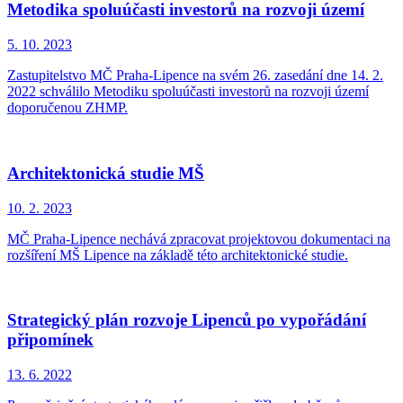
Metodika spoluúčasti investorů na rozvoji území
5. 10.
2023
Zastupitelstvo MČ Praha-Lipence na svém 26. zasedání dne 14. 2.
2022 schválilo Metodiku spoluúčasti investorů na rozvoji území
doporučenou ZHMP.
Architektonická studie MŠ
10. 2.
2023
MČ Praha-Lipence nechává zpracovat projektovou dokumentaci na
rozšíření MŠ Lipence na základě této architektonické studie.
Strategický plán rozvoje Lipenců po vypořádání
připomínek
13. 6.
2022