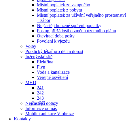
Místní poplatek ze vstupného
Místní poplatek z pobytu
Místní poplatek za užívání veřejného prostranství
– zábor
Nejčastěji hrazené správní poplatky
Postup při žádosti o změnu územního plánu
Otevírací doba pošty
Povolení k vjezdu
Volby
Praktický lékař pro děti a dorost
Inženýrské sítě
Elektřina
Plyn
Voda a kanalizace
Veřejné osvětlení
MHD
241
242
243
Nejčastější dotazy
Informace od nás
Mobilní aplikace V obraze
Kontakty