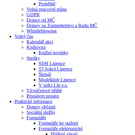
Proběhlé
Volná pracovní místa
GDPR
Dotace od MČ
Dotazy na Zastupitelstvo a Radu MČ
Whistleblowing
Volný čas
Kalendář akcí
Knihovna
Knižní novinky
Spolky
SDH Lipence
TJ Sokol Lipence
Škrpál
Modelklub Lipence
V srdci Líp z.s.
Víceúčelové hřiště
Pronájem prostor
Praktické informace
Dotazy občanů
Sociální služby
Formuláře
Formuláře ke stažení
Formuláře elektronické
Hlášení závad