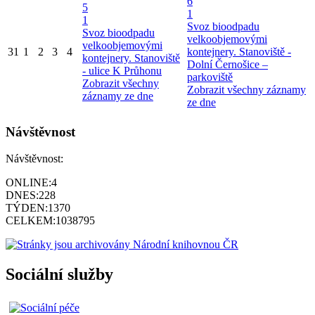
6
5
1
1
Svoz bioodpadu
Svoz bioodpadu
velkoobjemovými
velkoobjemovými
31
1
2
3
4
kontejnery. Stanoviště -
kontejnery. Stanoviště
Dolní Černošice –
- ulice K Průhonu
parkoviště
Zobrazit všechny
Zobrazit všechny záznamy
záznamy ze dne
ze dne
Návštěvnost
Návštěvnost:
ONLINE:
4
DNES:
228
TÝDEN:
1370
CELKEM:
1038795
Sociální služby