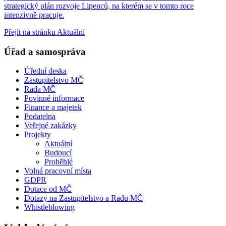
strategický plán rozvoje Lipenců, na kterém se v tomto roce
intenzivně pracuje.
Přejít na stránku Aktuální
Úřad a samospráva
Úřední deska
Zastupitelstvo MČ
Rada MČ
Povinné informace
Finance a majetek
Podatelna
Veřejné zakázky
Projekty
Aktuální
Budoucí
Proběhlé
Volná pracovní místa
GDPR
Dotace od MČ
Dotazy na Zastupitelstvo a Radu MČ
Whistleblowing