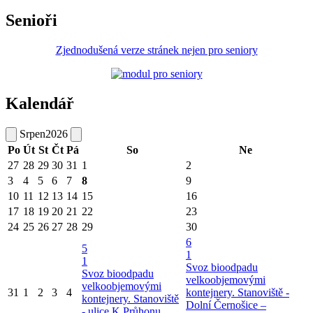
Senioři
Zjednodušená verze stránek nejen pro seniory
Kalendář
Srpen
2026
Po
Út
St
Čt
Pá
So
Ne
27
28
29
30
31
1
2
3
4
5
6
7
8
9
10
11
12
13
14
15
16
17
18
19
20
21
22
23
24
25
26
27
28
29
30
6
5
1
1
Svoz bioodpadu
Svoz bioodpadu
velkoobjemovými
velkoobjemovými
31
1
2
3
4
kontejnery. Stanoviště -
kontejnery. Stanoviště
Dolní Černošice –
- ulice K Průhonu