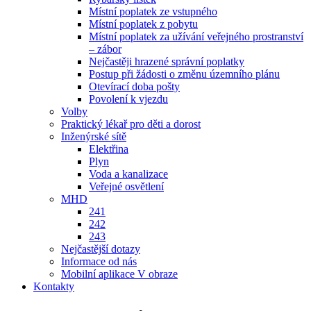
Místní poplatek ze vstupného
Místní poplatek z pobytu
Místní poplatek za užívání veřejného prostranství
– zábor
Nejčastěji hrazené správní poplatky
Postup při žádosti o změnu územního plánu
Otevírací doba pošty
Povolení k vjezdu
Volby
Praktický lékař pro děti a dorost
Inženýrské sítě
Elektřina
Plyn
Voda a kanalizace
Veřejné osvětlení
MHD
241
242
243
Nejčastější dotazy
Informace od nás
Mobilní aplikace V obraze
Kontakty