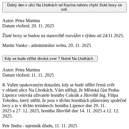
Dobrý den v ulici Na Lhotkách od Kazína nahoru chybí žluté boxy se
solí.
Autor: Petra Martinu
Datum vložení:
20. 11. 2025
Žluté boxy se budou na stanoviště rozvážet v týdnu od 24/11 2025.
Martin Vanko - administrátor webu
,
20. 11. 2025
Kdy se bude střílet divoká zver ? Nutné Na Lhotkách .
Autor: Petra Martinu
Datum vložení:
11. 11. 2025
K Vašim opakovaným dotazům, kdy se bude střílet černá zvěr
v oblasti ulice Na Lhotkách, Vám sděluji, že Městská část Praha-
Lipence oslovila uživatele honitby Cukrák a Jíloviště Ing. Filipa
Tobolku, který sdělil, že jsou v těchto honitbách plánovány společné
lovy a to v těchto termínech: honitba Lipence dne 29. 11.
2025 a 27. 12. 2025, honitba Jíloviště dne 14. 11. 2025 a 12. 12.
2025.
Petr Jindra - tajemník úřadu
,
11. 11. 2025