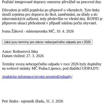
Pražské integrované dopravy omezeny převážně na pracovní dny.
Důvodem je nižší poptávka po přepravě o víkendech. Tyto linky
slouží zejména pro dopravu do škol, zaměstnání, na úřady a do
zdravotnických zařízení, tedy především ve všední dny. ROPID je
připraven situaci přehodnotit v případě nárůstu počtu obyvatel.
Ivana Žáková - místostarostka MČ
,
10. 4. 2026
Jaké jsou termíny pro odvoz nebezpečného odpadu pro r.2026
Autor: Reihserová Jitka
Datum vložení:
27. 3. 2026
Termíny svozu nebezpečného odpadu v roce 2026 byly doplněny
na webové stránky MČ Praha-Lipence, pod dlaždicí ODPADY:
/prakticke-informace/zivotni-prostredi/odpady/
Petr Jindra - tajemník úřadu
,
31. 3. 2026