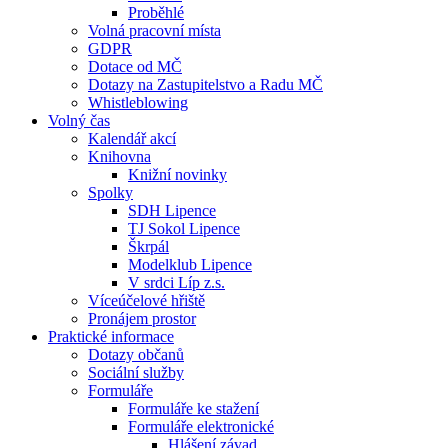
Proběhlé
Volná pracovní místa
GDPR
Dotace od MČ
Dotazy na Zastupitelstvo a Radu MČ
Whistleblowing
Volný čas
Kalendář akcí
Knihovna
Knižní novinky
Spolky
SDH Lipence
TJ Sokol Lipence
Škrpál
Modelklub Lipence
V srdci Líp z.s.
Víceúčelové hřiště
Pronájem prostor
Praktické informace
Dotazy občanů
Sociální služby
Formuláře
Formuláře ke stažení
Formuláře elektronické
Hlášení závad