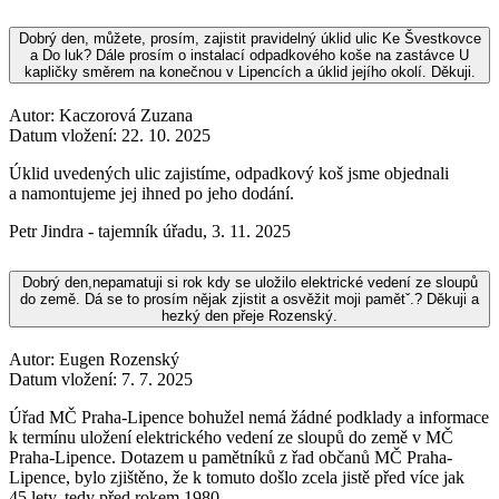
Dobrý den, můžete, prosím, zajistit pravidelný úklid ulic Ke Švestkovce
a Do luk? Dále prosím o instalací odpadkového koše na zastávce U
kapličky směrem na konečnou v Lipencích a úklid jejího okolí. Děkuji.
Autor: Kaczorová Zuzana
Datum vložení:
22. 10. 2025
Úklid uvedených ulic zajistíme, odpadkový koš jsme objednali
a namontujeme jej ihned po jeho dodání.
Petr Jindra - tajemník úřadu
,
3. 11. 2025
Dobrý den,nepamatuji si rok kdy se uložilo elektrické vedení ze sloupů
do země. Dá se to prosím nějak zjistit a osvěžit moji pamětˇ.? Děkuji a
hezký den přeje Rozenský.
Autor: Eugen Rozenský
Datum vložení:
7. 7. 2025
Úřad MČ Praha-Lipence bohužel nemá žádné podklady a informace
k termínu uložení elektrického vedení ze sloupů do země v MČ
Praha-Lipence. Dotazem u pamětníků z řad občanů MČ Praha-
Lipence, bylo zjištěno, že k tomuto došlo zcela jistě před více jak
45 lety, tedy před rokem 1980.