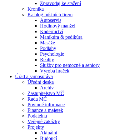
Zpravodaj ke stažení
Kronika
Katalog místních firem
Autoservis
Hodinový manžel
Kadeřnictví
Manikúra & pedikúra
Masáže
Podlahy
Psychologie
Reality
Služby pro nemocné a seniory
Výroba hraček
Úřad a samospráva
Úřední deska
Archív
Zastupitelstvo MČ
Rada MČ
Povinné informace
Finance a majetek
Podatelna
Veřejné zakázky
Projekty
Aktuální
Budoucí