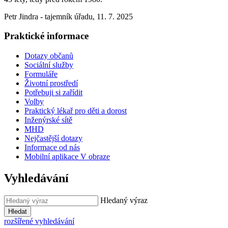
Petr Jindra - tajemník úřadu
,
11. 7. 2025
Praktické informace
Dotazy občanů
Sociální služby
Formuláře
Životní prostředí
Potřebuji si zařídit
Volby
Praktický lékař pro děti a dorost
Inženýrské sítě
MHD
Nejčastější dotazy
Informace od nás
Mobilní aplikace V obraze
Vyhledávání
Hledaný výraz
Hledat
rozšířené vyhledávání