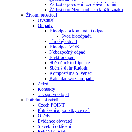
Žádost o povolení rozdělávání ohňů
Žádost o udělení souhlasu k užití znaku
Životní prostředí
Ovzduší
Odpady
Bioodpad a komunální odpad
Svoz bioodpadu
Tříděný odpad
Bioodpad VOK
Nebezpečný odpad
Elektroodpad
Sběrné místo Lipence
Sběrný dvůr Radotín
Kompostárna Slivenec
Kalendář svozu odpadu
Zeleň
Kontakty
Jak správně topit
Potřebuji si zařídit
Czech POINT
Přihlášení a poplatky ze psů
Obědy
Evidence obyvatel
Stavební oddělení
Rybářský lístek