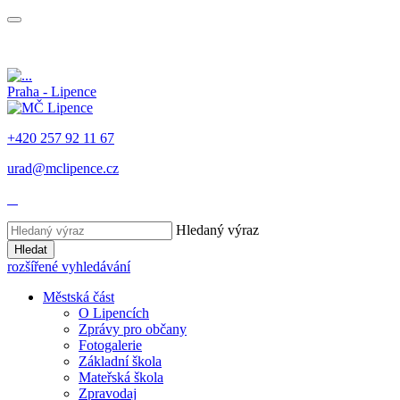
Praha - Lipence
+420 257 92 11 67
urad@mclipence.cz
Hledaný výraz
Hledat
rozšířené vyhledávání
Městská část
O Lipencích
Zprávy pro občany
Fotogalerie
Základní škola
Mateřská škola
Zpravodaj