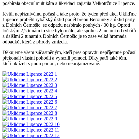
posbírala obecní multikára a likvidaci zajistila Velkotržnice Lipence.
Kvůli nepříznivému počasí a také proto, že týden před akcí Ukliďme
Lipence proběhl rybářský úklid podél břehu Berounky a úklid party
z Dolních Černošic, se odpadu nasbíralo pouhých 400 kg. Oproti
loňským 2,5 tunám to sice bylo málo, ale spolu s 2 tunami od rybářů
a dalšími 2 tunami z Dolních Černošic je to zase velká hromada
odpadků, která z přírody zmizela.
Děkujeme všem zúčastněným, kteří přes opravdu nepříjemné počasí
překonali vlastní pohodlí a vyrazili pomoci. Díky patří také těm,
kteří uklízeli s jinou partou, nebo neorganizovaně.