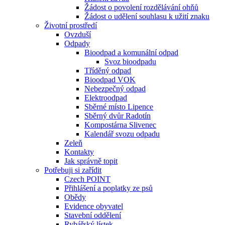
Žádost o povolení rozdělávání ohňů
Žádost o udělení souhlasu k užití znaku
Životní prostředí
Ovzduší
Odpady
Bioodpad a komunální odpad
Svoz bioodpadu
Tříděný odpad
Bioodpad VOK
Nebezpečný odpad
Elektroodpad
Sběrné místo Lipence
Sběrný dvůr Radotín
Kompostárna Slivenec
Kalendář svozu odpadu
Zeleň
Kontakty
Jak správně topit
Potřebuji si zařídit
Czech POINT
Přihlášení a poplatky ze psů
Obědy
Evidence obyvatel
Stavební oddělení
Rybářský lístek