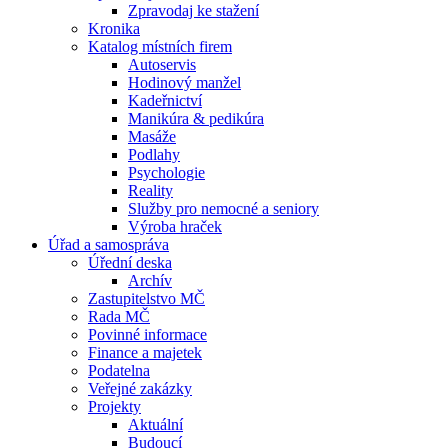
Zpravodaj ke stažení
Kronika
Katalog místních firem
Autoservis
Hodinový manžel
Kadeřnictví
Manikúra & pedikúra
Masáže
Podlahy
Psychologie
Reality
Služby pro nemocné a seniory
Výroba hraček
Úřad a samospráva
Úřední deska
Archív
Zastupitelstvo MČ
Rada MČ
Povinné informace
Finance a majetek
Podatelna
Veřejné zakázky
Projekty
Aktuální
Budoucí