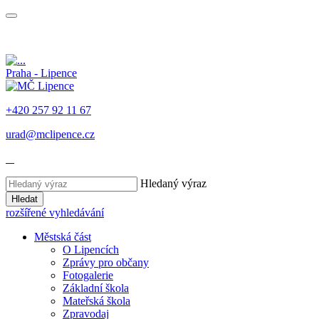
Praha - Lipence
+420 257 92 11 67
urad@mclipence.cz
Hledaný výraz
Hledat
rozšířené vyhledávání
Městská část
O Lipencích
Zprávy pro občany
Fotogalerie
Základní škola
Mateřská škola
Zpravodaj