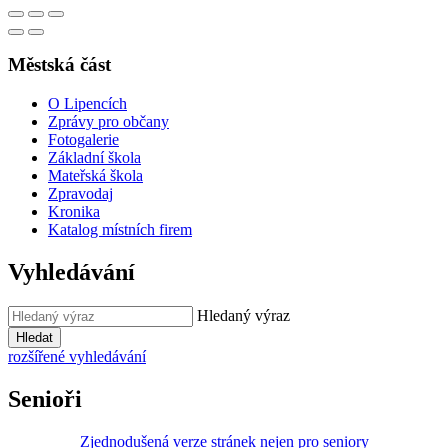
Městská část
O Lipencích
Zprávy pro občany
Fotogalerie
Základní škola
Mateřská škola
Zpravodaj
Kronika
Katalog místních firem
Vyhledávání
Hledaný výraz
Hledat
rozšířené vyhledávání
Senioři
Zjednodušená verze stránek nejen pro seniory