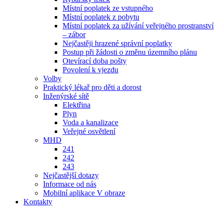
Místní poplatek ze vstupného
Místní poplatek z pobytu
Místní poplatek za užívání veřejného prostranství
– zábor
Nejčastěji hrazené správní poplatky
Postup při žádosti o změnu územního plánu
Otevírací doba pošty
Povolení k vjezdu
Volby
Praktický lékař pro děti a dorost
Inženýrské sítě
Elektřina
Plyn
Voda a kanalizace
Veřejné osvětlení
MHD
241
242
243
Nejčastější dotazy
Informace od nás
Mobilní aplikace V obraze
Kontakty