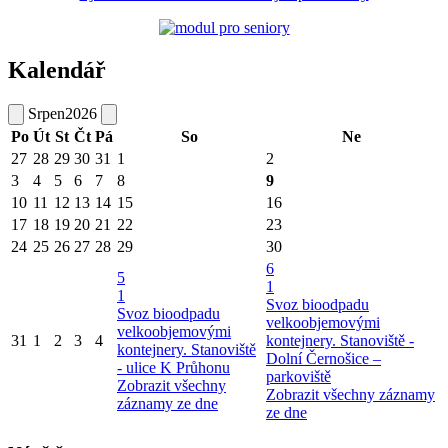
Kalendář
Srpen
2026
Po
Út
St
Čt
Pá
So
Ne
27
28
29
30
31
1
2
3
4
5
6
7
8
9
10
11
12
13
14
15
16
17
18
19
20
21
22
23
24
25
26
27
28
29
30
6
5
1
1
Svoz bioodpadu
Svoz bioodpadu
velkoobjemovými
velkoobjemovými
31
1
2
3
4
kontejnery. Stanoviště -
kontejnery. Stanoviště
Dolní Černošice –
- ulice K Průhonu
parkoviště
Zobrazit všechny
Zobrazit všechny záznamy
záznamy ze dne
ze dne