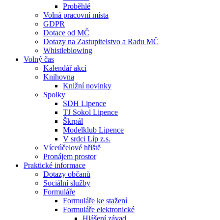
Proběhlé
Volná pracovní místa
GDPR
Dotace od MČ
Dotazy na Zastupitelstvo a Radu MČ
Whistleblowing
Volný čas
Kalendář akcí
Knihovna
Knižní novinky
Spolky
SDH Lipence
TJ Sokol Lipence
Škrpál
Modelklub Lipence
V srdci Líp z.s.
Víceúčelové hřiště
Pronájem prostor
Praktické informace
Dotazy občanů
Sociální služby
Formuláře
Formuláře ke stažení
Formuláře elektronické
Hlášení závad