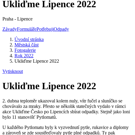
Ukliďme Lipence 2022
Praha - Lipence
Závady
Formuláře
Potřebuji
Odpady
Úvodní stránka
Městská část
Fotogalerie
Rok 2022
Ukliďme Lipence 2022
Vytisknout
Ukliďme Lipence 2022
2. dubna teploměr ukazoval kolem nuly, vítr fučel a sluníčko se
chovávalo za mraky. Přesto se několik statečných vydalo v rámci
akce Ukliďme Česko po Lipencích sbírat odpadky. Stejně jako loni
bylo 11 stanovišť Pytlomatů.
U každého Pytlomatu byly k vyzvednutí pytle, rukavice a diplomy
a zároveň se zde soustřeďovaly pytle plné odpadků. Ty pak