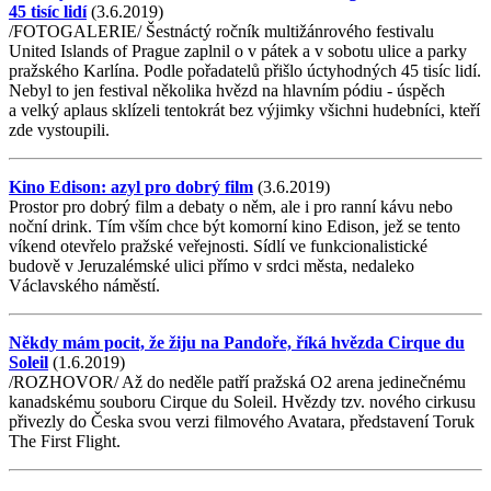
45 tisíc lidí
(3.6.2019)
/FOTOGALERIE/ Šestnáctý ročník multižánrového festivalu
United Islands of Prague zaplnil o v pátek a v sobotu ulice a parky
pražského Karlína. Podle pořadatelů přišlo úctyhodných 45 tisíc lidí.
Nebyl to jen festival několika hvězd na hlavním pódiu - úspěch
a velký aplaus sklízeli tentokrát bez výjimky všichni hudebníci, kteří
zde vystoupili.
Kino Edison: azyl pro dobrý film
(3.6.2019)
Prostor pro dobrý film a debaty o něm, ale i pro ranní kávu nebo
noční drink. Tím vším chce být komorní kino Edison, jež se tento
víkend otevřelo pražské veřejnosti. Sídlí ve funkcionalistické
budově v Jeruzalémské ulici přímo v srdci města, nedaleko
Václavského náměstí.
Někdy mám pocit, že žiju na Pandoře, říká hvězda Cirque du
Soleil
(1.6.2019)
/ROZHOVOR/ Až do neděle patří pražská O2 arena jedinečnému
kanadskému souboru Cirque du Soleil. Hvězdy tzv. nového cirkusu
přivezly do Česka svou verzi filmového Avatara, představení Toruk
The First Flight.