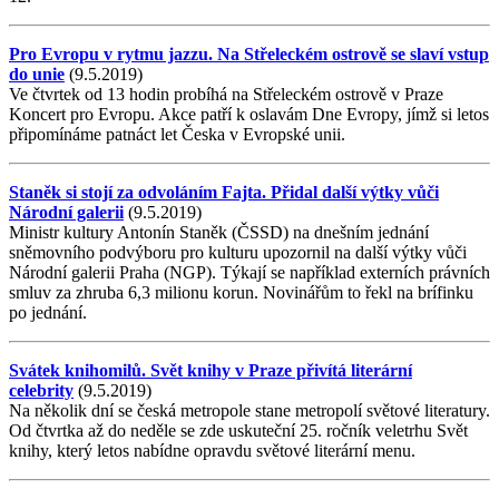
Pro Evropu v rytmu jazzu. Na Střeleckém ostrově se slaví vstup
do unie
(9.5.2019)
Ve čtvrtek od 13 hodin probíhá na Střeleckém ostrově v Praze
Koncert pro Evropu. Akce patří k oslavám Dne Evropy, jímž si letos
připomínáme patnáct let Česka v Evropské unii.
Staněk si stojí za odvoláním Fajta. Přidal další výtky vůči
Národní galerii
(9.5.2019)
Ministr kultury Antonín Staněk (ČSSD) na dnešním jednání
sněmovního podvýboru pro kulturu upozornil na další výtky vůči
Národní galerii Praha (NGP). Týkají se například externích právních
smluv za zhruba 6,3 milionu korun. Novinářům to řekl na brífinku
po jednání.
Svátek knihomilů. Svět knihy v Praze přivítá literární
celebrity
(9.5.2019)
Na několik dní se česká metropole stane metropolí světové literatury.
Od čtvrtka až do neděle se zde uskuteční 25. ročník veletrhu Svět
knihy, který letos nabídne opravdu světové literární menu.