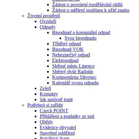
Žádost o povolení rozdělávání ohňů
Žádost o udělení souhlasu k užití znaku
Životní prostředí
Ovzduší
Odpady
Bioodpad a komunální odpad
Svoz bioodpadu
Tříděný odpad
Bioodpad VOK
Nebezpečný odpad
Elektroodpad
Sběrné místo Lipence
Sběrný dvůr Radotín
Kompostárna Slivenec
Kalendář svozu odpadu
Zeleň
Kontakty
Jak správně topit
Potřebuji si zařídit
Czech POINT
Přihlášení a poplatky ze psů
Obědy
Evidence obyvatel
Stavební oddělení
Rybářský lístek