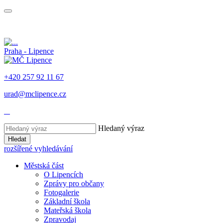
Praha - Lipence
+420 257 92 11 67
urad@mclipence.cz
Hledaný výraz
Hledat
rozšířené vyhledávání
Městská část
O Lipencích
Zprávy pro občany
Fotogalerie
Základní škola
Mateřská škola
Zpravodaj