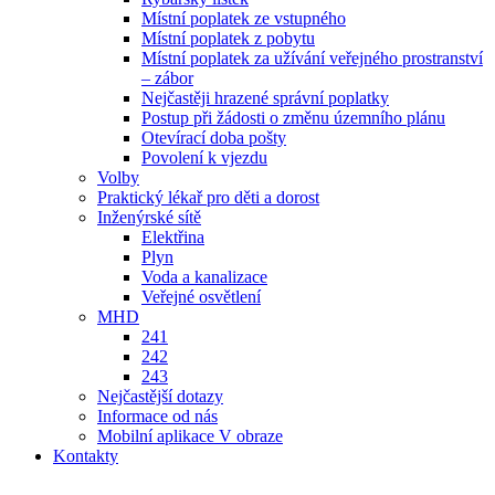
Místní poplatek ze vstupného
Místní poplatek z pobytu
Místní poplatek za užívání veřejného prostranství
– zábor
Nejčastěji hrazené správní poplatky
Postup při žádosti o změnu územního plánu
Otevírací doba pošty
Povolení k vjezdu
Volby
Praktický lékař pro děti a dorost
Inženýrské sítě
Elektřina
Plyn
Voda a kanalizace
Veřejné osvětlení
MHD
241
242
243
Nejčastější dotazy
Informace od nás
Mobilní aplikace V obraze
Kontakty