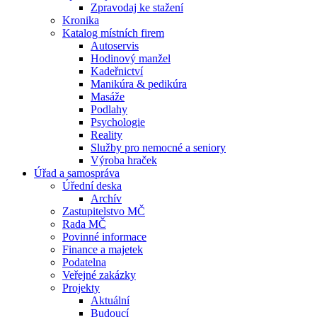
Zpravodaj ke stažení
Kronika
Katalog místních firem
Autoservis
Hodinový manžel
Kadeřnictví
Manikúra & pedikúra
Masáže
Podlahy
Psychologie
Reality
Služby pro nemocné a seniory
Výroba hraček
Úřad a samospráva
Úřední deska
Archív
Zastupitelstvo MČ
Rada MČ
Povinné informace
Finance a majetek
Podatelna
Veřejné zakázky
Projekty
Aktuální
Budoucí