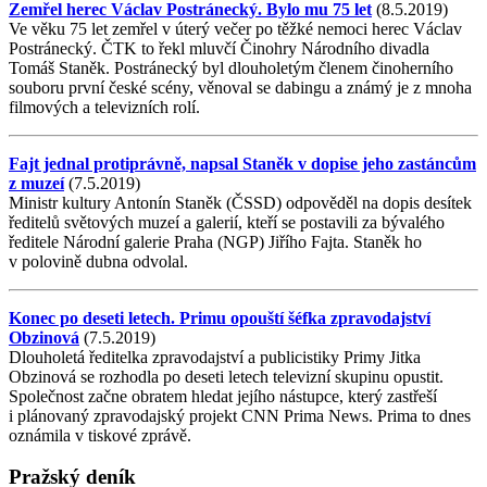
Zemřel herec Václav Postránecký. Bylo mu 75 let
(8.5.2019)
Ve věku 75 let zemřel v úterý večer po těžké nemoci herec Václav
Postránecký. ČTK to řekl mluvčí Činohry Národního divadla
Tomáš Staněk. Postránecký byl dlouholetým členem činoherního
souboru první české scény, věnoval se dabingu a známý je z mnoha
filmových a televizních rolí.
Fajt jednal protiprávně, napsal Staněk v dopise jeho zastáncům
z muzeí
(7.5.2019)
Ministr kultury Antonín Staněk (ČSSD) odpověděl na dopis desítek
ředitelů světových muzeí a galerií, kteří se postavili za bývalého
ředitele Národní galerie Praha (NGP) Jiřího Fajta. Staněk ho
v polovině dubna odvolal.
Konec po deseti letech. Primu opouští šéfka zpravodajství
Obzinová
(7.5.2019)
Dlouholetá ředitelka zpravodajství a publicistiky Primy Jitka
Obzinová se rozhodla po deseti letech televizní skupinu opustit.
Společnost začne obratem hledat jejího nástupce, který zastřeší
i plánovaný zpravodajský projekt CNN Prima News. Prima to dnes
oznámila v tiskové zprávě.
Pražský deník