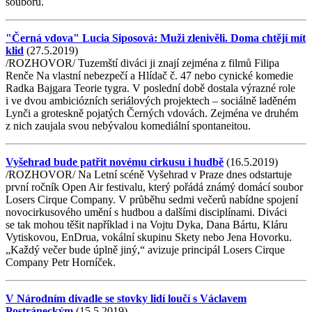
souboru.
"Černá vdova" Lucia Siposová: Muži zlenivěli. Doma chtějí mít
klid
(27.5.2019)
/ROZHOVOR/ Tuzemští diváci ji znají zejména z filmů Filipa
Renče Na vlastní nebezpečí a Hlídač č. 47 nebo cynické komedie
Radka Bajgara Teorie tygra. V poslední době dostala výrazné role
i ve dvou ambiciózních seriálových projektech – sociálně laděném
Lynči a groteskně pojatých Černých vdovách. Zejména ve druhém
z nich zaujala svou nebývalou komediální spontaneitou.
Vyšehrad bude patřit novému cirkusu i hudbě
(16.5.2019)
/ROZHOVOR/ Na Letní scéně Vyšehrad v Praze dnes odstartuje
první ročník Open Air festivalu, který pořádá známý domácí soubor
Losers Cirque Company. V průběhu sedmi večerů nabídne spojení
novocirkusového umění s hudbou a dalšími disciplínami. Diváci
se tak mohou těšit například i na Vojtu Dyka, Dana Bártu, Kláru
Vytiskovou, EnDrua, vokální skupinu Skety nebo Jena Hovorku.
„Každý večer bude úplně jiný,“ avizuje principál Losers Cirque
Company Petr Horníček.
V Národním divadle se stovky lidí loučí s Václavem
Postráneckým
(15.5.2019)