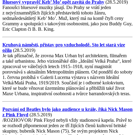
Bluesový vypravěč Keb’ Mo’ opět zavítá do Prahy
(28.5.2019)
Fanoušci bluesové muziky jásají. Do Prahy se vrátí jeden
z nejvýznamnějších žijících představitelů tohoto žánru,
sedmašedesátiletý Keb’ Mo’. Muž, který má na kontě čtyři ceny
Grammy a spolupráci s takovými osobnostmi, jako jsou Buddy Guy,
Eric Clapton či B. B. King.
Kruhová náměstí, přístav pro vzducholodě. Sto let stará vize
ožila
(28.5.2019)
Je tak příznačné, že zrovna Max Urban byl architektem, filmařem
a také urbanistou. Jeho vizionářské dílo „Ideální Velká Praha“, které
zpracoval ve válečných letech 1915–1918, nyní magistrát
porovnává s aktuálním Metropolitním plánem. Od pondělí do soboty
1. června probíhá v Galerii Lucerna výstava s názvem Ideální
Velká/Malá Praha, 1919/2019. Součástí je i odborné kolokvium,
které se bude věnovat územnímu plánování a přiblížili také život
Maxe Urbana, inspirativní osobnosti a tvůrce barrandovských teras.
Pozvání od Beatles bylo jako audience u krále, říká Nick Mason
z Pink Floyd
(28.5.2019)
/ROZHOVOR/ Pink Floyd nebyli vždy stadionová kapela. Právě to
se rozhodl připomenout jeden ze tří žijících členů kultovní britské
skupiny, bubeník Nick Mason (75). Se svým projektem Nick