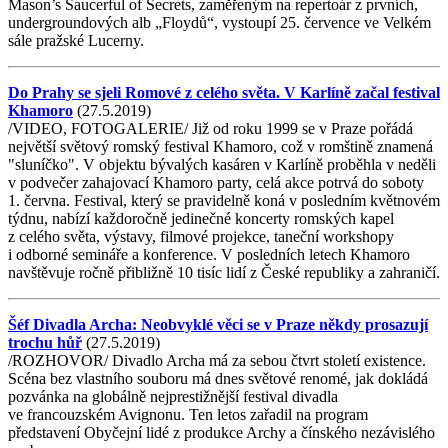
Mason’s Saucerful of Secrets, zaměřeným na repertoár z prvních,
undergroundových alb „Floydů“, vystoupí 25. července ve Velkém
sále pražské Lucerny.
Do Prahy se sjeli Romové z celého světa. V Karlíně začal festival
Khamoro
(27.5.2019)
/VIDEO, FOTOGALERIE/ Již od roku 1999 se v Praze pořádá
největší světový romský festival Khamoro, což v romštině znamená
"sluníčko". V objektu bývalých kasáren v Karlíně proběhla v neděli
v podvečer zahajovací Khamoro party, celá akce potrvá do soboty
1. června. Festival, který se pravidelně koná v posledním květnovém
týdnu, nabízí každoročně jedinečné koncerty romských kapel
z celého světa, výstavy, filmové projekce, taneční workshopy
i odborné semináře a konference. V posledních letech Khamoro
navštěvuje ročně přibližně 10 tisíc lidí z České republiky a zahraničí.
Šéf Divadla Archa: Neobvyklé věci se v Praze někdy prosazují
trochu hůř
(27.5.2019)
/ROZHOVOR/ Divadlo Archa má za sebou čtvrt století existence.
Scéna bez vlastního souboru má dnes světové renomé, jak dokládá
pozvánka na globálně nejprestižnější festival divadla
ve francouzském Avignonu. Ten letos zařadil na program
představení Obyčejní lidé z produkce Archy a čínského nezávislého