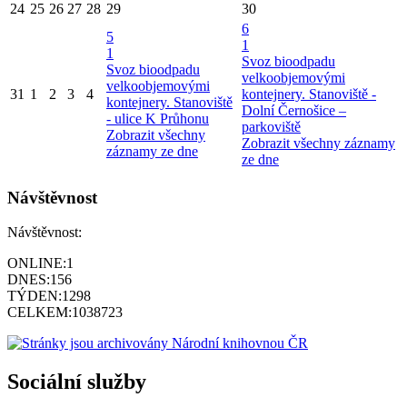
24
25
26
27
28
29
30
6
5
1
1
Svoz bioodpadu
Svoz bioodpadu
velkoobjemovými
velkoobjemovými
31
1
2
3
4
kontejnery. Stanoviště -
kontejnery. Stanoviště
Dolní Černošice –
- ulice K Průhonu
parkoviště
Zobrazit všechny
Zobrazit všechny záznamy
záznamy ze dne
ze dne
Návštěvnost
Návštěvnost:
ONLINE:
1
DNES:
156
TÝDEN:
1298
CELKEM:
1038723
Sociální služby