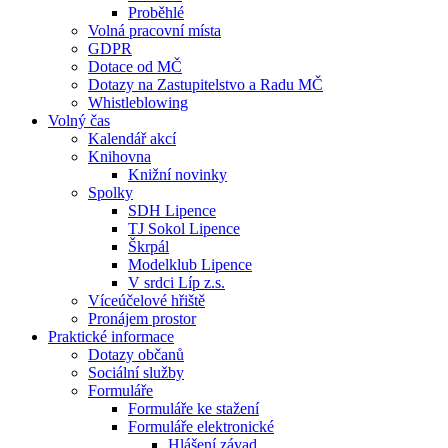
Proběhlé
Volná pracovní místa
GDPR
Dotace od MČ
Dotazy na Zastupitelstvo a Radu MČ
Whistleblowing
Volný čas
Kalendář akcí
Knihovna
Knižní novinky
Spolky
SDH Lipence
TJ Sokol Lipence
Škrpál
Modelklub Lipence
V srdci Líp z.s.
Víceúčelové hřiště
Pronájem prostor
Praktické informace
Dotazy občanů
Sociální služby
Formuláře
Formuláře ke stažení
Formuláře elektronické
Hlášení závad