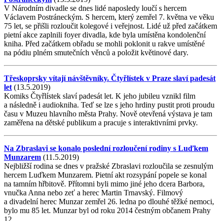
V Národním divadle se dnes lidé naposledy loučí s hercem
Václavem Postráneckým. S hercem, který zemřel 7. května ve věku
75 let, se přišli rozloučit kolegové i veřejnost. Lidé už před začátkem
pietní akce zaplnili foyer divadla, kde byla umístěna kondolenční
kniha. Před začátkem obřadu se mohli poklonit u rakve umístěné
na pódiu plném smutečních věnců a položit květinové dary.
Třeskoprsky vítají návštěvníky. Čtyřlístek v Praze slaví padesát
let
(13.5.2019)
Komiks Čtyřlístek slaví padesát let. K jeho jubileu vznikl film
a následně i audiokniha. Teď se lze s jeho hrdiny pustit proti proudu
času v Muzeu hlavního města Prahy. Nově otevřená výstava je tam
zaměřena na dětské publikum a pracuje s interaktivními prvky.
Na Zbraslavi se konalo poslední rozloučení rodiny s Luďkem
Munzarem
(11.5.2019)
Nejbližší rodina se dnes v pražské Zbraslavi rozloučila se zesnulým
hercem Luďkem Munzarem. Pietní akt rozsypání popele se konal
na tamním hřbitově. Přítomni byli mimo jiné jeho dcera Barbora,
vnučka Anna nebo zeť a herec Martin Trnavský. Filmový
a divadelní herec Munzar zemřel 26. ledna po dlouhé těžké nemoci,
bylo mu 85 let. Munzar byl od roku 2014 čestným občanem Prahy
12.