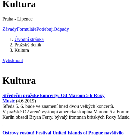
Kultura
Praha - Lipence
Závady
Formuláře
Potřebuji
Odpady
Úvodní stránka
Pražský deník
Kultura
Vytisknout
Kultura
Středeční pražské koncerty: Od Maroon 5 k Roxy
Music
(4.6.2019)
Středa 5. 6. bude ve znamení hned dvou velkých koncertů.
V pražské O2 areně vystoupí americká skupina Maroon 5 a Forum
Karlín obsadí Bryan Ferry, bývalý frontman britských Roxy Music.
Ostrovy rostou! Festival United Islands of Prague navštívilo