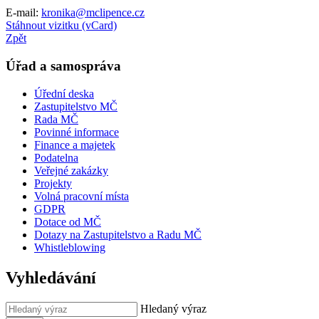
E-mail:
kronika@mclipence.cz
Stáhnout vizitku (vCard)
Zpět
Úřad a samospráva
Úřední deska
Zastupitelstvo MČ
Rada MČ
Povinné informace
Finance a majetek
Podatelna
Veřejné zakázky
Projekty
Volná pracovní místa
GDPR
Dotace od MČ
Dotazy na Zastupitelstvo a Radu MČ
Whistleblowing
Vyhledávání
Hledaný výraz