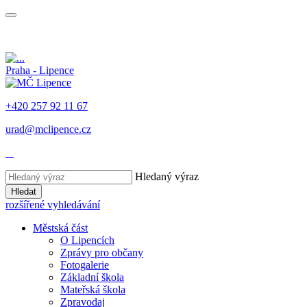
Praha - Lipence
+420 257 92 11 67
urad@mclipence.cz
Hledaný výraz
Hledat
rozšířené vyhledávání
Městská část
O Lipencích
Zprávy pro občany
Fotogalerie
Základní škola
Mateřská škola
Zpravodaj