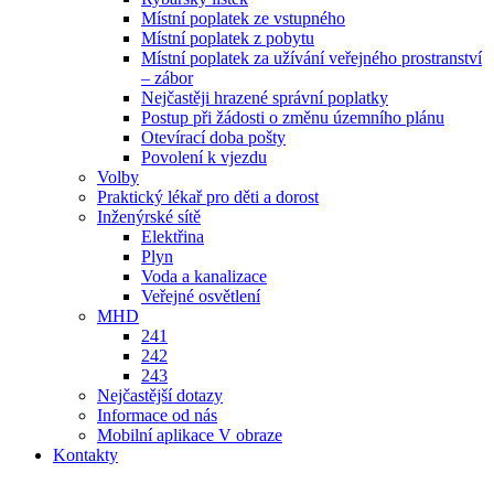
Místní poplatek ze vstupného
Místní poplatek z pobytu
Místní poplatek za užívání veřejného prostranství
– zábor
Nejčastěji hrazené správní poplatky
Postup při žádosti o změnu územního plánu
Otevírací doba pošty
Povolení k vjezdu
Volby
Praktický lékař pro děti a dorost
Inženýrské sítě
Elektřina
Plyn
Voda a kanalizace
Veřejné osvětlení
MHD
241
242
243
Nejčastější dotazy
Informace od nás
Mobilní aplikace V obraze
Kontakty