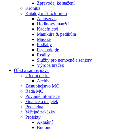
Zpravodaj ke stažení
Kronika
Katalog místních firem
Autoservis
Hodinový manžel
Kadeřnictví
Manikúra & pedikúra
Masáže
Podlahy
Psychologie
Reality
Služby pro nemocné a seniory
Výroba hraček
Úřad a samospráva
Úřední deska
Archív
Zastupitelstvo MČ
Rada MČ
Povinné informace
Finance a majetek
Podatelna
Veřejné zakázky
Projekty
Aktuální
Budoucí