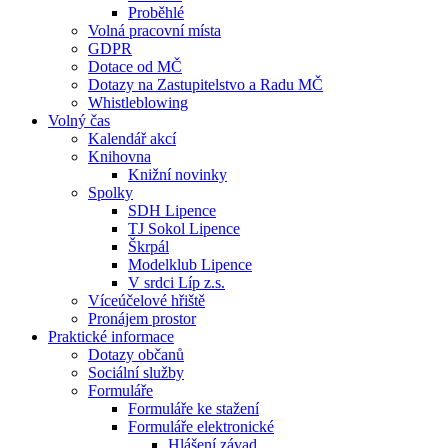
Proběhlé
Volná pracovní místa
GDPR
Dotace od MČ
Dotazy na Zastupitelstvo a Radu MČ
Whistleblowing
Volný čas
Kalendář akcí
Knihovna
Knižní novinky
Spolky
SDH Lipence
TJ Sokol Lipence
Škrpál
Modelklub Lipence
V srdci Líp z.s.
Víceúčelové hřiště
Pronájem prostor
Praktické informace
Dotazy občanů
Sociální služby
Formuláře
Formuláře ke stažení
Formuláře elektronické
Hlášení závad