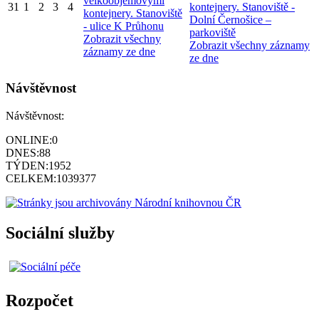
velkoobjemovými
31
1
2
3
4
kontejnery. Stanoviště -
kontejnery. Stanoviště
Dolní Černošice –
- ulice K Průhonu
parkoviště
Zobrazit všechny
Zobrazit všechny záznamy
záznamy ze dne
ze dne
Návštěvnost
Návštěvnost:
ONLINE:
0
DNES:
88
TÝDEN:
1952
CELKEM:
1039377
Sociální služby
Rozpočet