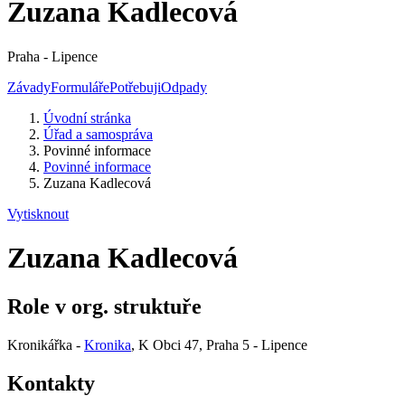
Zuzana Kadlecová
Praha - Lipence
Závady
Formuláře
Potřebuji
Odpady
Úvodní stránka
Úřad a samospráva
Povinné informace
Povinné informace
Zuzana Kadlecová
Vytisknout
Zuzana Kadlecová
Role v org. struktuře
Kronikářka -
Kronika
, K Obci 47, Praha 5 - Lipence
Kontakty