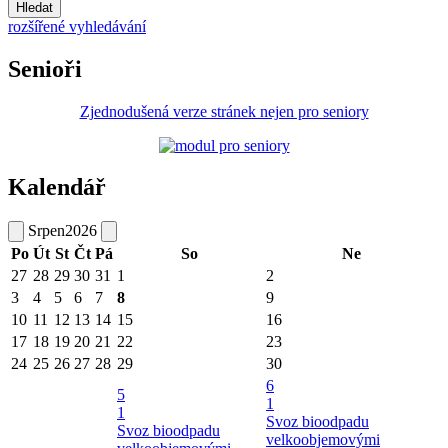
Hledat
rozšířené vyhledávání
Senioři
Zjednodušená verze stránek nejen pro seniory
Kalendář
Srpen
2026
Po
Út
St
Čt
Pá
So
Ne
27
28
29
30
31
1
2
3
4
5
6
7
8
9
10
11
12
13
14
15
16
17
18
19
20
21
22
23
24
25
26
27
28
29
30
6
5
1
1
Svoz bioodpadu
Svoz bioodpadu
velkoobjemovými