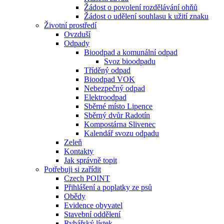
Žádost o povolení rozdělávání ohňů
Žádost o udělení souhlasu k užití znaku
Životní prostředí
Ovzduší
Odpady
Bioodpad a komunální odpad
Svoz bioodpadu
Tříděný odpad
Bioodpad VOK
Nebezpečný odpad
Elektroodpad
Sběrné místo Lipence
Sběrný dvůr Radotín
Kompostárna Slivenec
Kalendář svozu odpadu
Zeleň
Kontakty
Jak správně topit
Potřebuji si zařídit
Czech POINT
Přihlášení a poplatky ze psů
Obědy
Evidence obyvatel
Stavební oddělení
Rybářský lístek