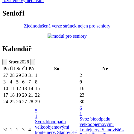
rozšířené vyhledávání
Senioři
Zjednodušená verze stránek nejen pro seniory
Kalendář
Srpen
2026
Po
Út
St
Čt
Pá
So
Ne
27
28
29
30
31
1
2
3
4
5
6
7
8
9
10
11
12
13
14
15
16
17
18
19
20
21
22
23
24
25
26
27
28
29
30
6
5
1
1
Svoz bioodpadu
Svoz bioodpadu
velkoobjemovými
velkoobjemovými
31
1
2
3
4
kontejnery. Stanoviště -
kontejnery. Stanoviště