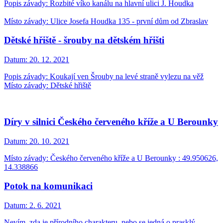
Popis závady: Rozbité víko kanálu na hlavní ulici J. Houdka
Místo závady: Ulice Josefa Houdka 135 - první dům od Zbraslav
Dětské hřiště - šrouby na dětském hřišti
Datum:
20. 12. 2021
Popis závady: Koukají ven Šrouby na levé straně vylezu na věž
Místo závady: Dětské hřiště
Díry v silnici Českého červeného kříže a U Berounky
Datum:
20. 10. 2021
Místo závady: Českého červeného kříže a U Berounky : 49.950626,
14.338866
Potok na komunikaci
Datum:
2. 6. 2021
Nevím, zda je přírodního charakteru, nebo se jedná o prasklý