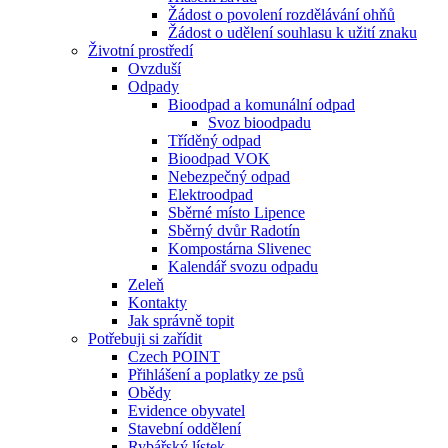
Žádost o povolení rozdělávání ohňů
Žádost o udělení souhlasu k užití znaku
Životní prostředí
Ovzduší
Odpady
Bioodpad a komunální odpad
Svoz bioodpadu
Tříděný odpad
Bioodpad VOK
Nebezpečný odpad
Elektroodpad
Sběrné místo Lipence
Sběrný dvůr Radotín
Kompostárna Slivenec
Kalendář svozu odpadu
Zeleň
Kontakty
Jak správně topit
Potřebuji si zařídit
Czech POINT
Přihlášení a poplatky ze psů
Obědy
Evidence obyvatel
Stavební oddělení
Rybářský lístek