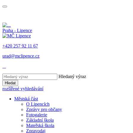
Praha - Lipence
+420 257 92 11 67
urad@mclipence.cz
Hledaný výraz
Hledat
rozšířené vyhledávání
Městská část
O Lipencích
Zprávy pro občany
Fotogalerie
Základní škola
Mateřská škola
Zpravodaj