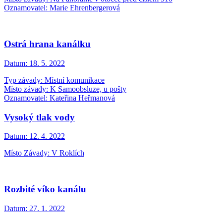
Oznamovatel: Marie Ehrenbergerová
Ostrá hrana kanálku
Datum:
18. 5. 2022
Typ závady: Místní komunikace
Místo závady: K Samoobsluze, u pošty
Oznamovatel: Kateřina Heřmanová
Vysoký tlak vody
Datum:
12. 4. 2022
Místo Závady: V Roklích
Rozbité víko kanálu
Datum:
27. 1. 2022