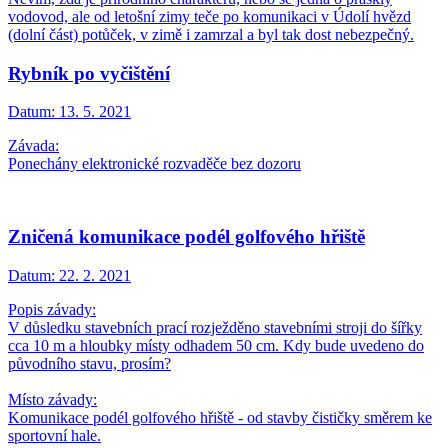
vodovod, ale od letošní zimy teče po komunikaci v Údolí hvězd
(dolní část) potůček, v zimě i zamrzal a byl tak dost nebezpečný.
Rybník po vyčištění
Datum:
13. 5. 2021
Závada:
Ponechány elektronické rozvaděče bez dozoru
Zničená komunikace podél golfového hřiště
Datum:
22. 2. 2021
Popis závady:
V důsledku stavebních prací rozježděno stavebními stroji do šířky
cca 10 m a hloubky místy odhadem 50 cm. Kdy bude uvedeno do
původního stavu, prosím?
Místo závady:
Komunikace podél golfového hřiště - od stavby čističky směrem ke
sportovní hale.