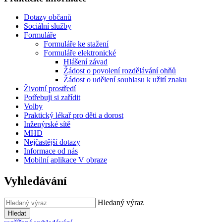
Dotazy občanů
Sociální služby
Formuláře
Formuláře ke stažení
Formuláře elektronické
Hlášení závad
Žádost o povolení rozdělávání ohňů
Žádost o udělení souhlasu k užití znaku
Životní prostředí
Potřebuji si zařídit
Volby
Praktický lékař pro děti a dorost
Inženýrské sítě
MHD
Nejčastější dotazy
Informace od nás
Mobilní aplikace V obraze
Vyhledávání
Hledaný výraz
Hledat