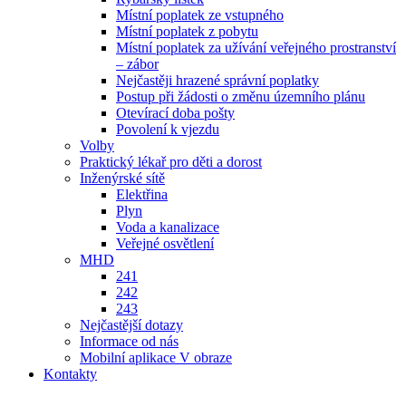
Místní poplatek ze vstupného
Místní poplatek z pobytu
Místní poplatek za užívání veřejného prostranství
– zábor
Nejčastěji hrazené správní poplatky
Postup při žádosti o změnu územního plánu
Otevírací doba pošty
Povolení k vjezdu
Volby
Praktický lékař pro děti a dorost
Inženýrské sítě
Elektřina
Plyn
Voda a kanalizace
Veřejné osvětlení
MHD
241
242
243
Nejčastější dotazy
Informace od nás
Mobilní aplikace V obraze
Kontakty