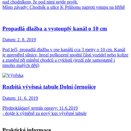
nad chodníkem, že pod nimi nejde projít.
Místo závady: Chodník u ulice K Průhonu naproti vstupu na hřiště
Propadlá dlažba a vystouplý kanál o 10 cm
Datum:
2. 8. 2019
Pod lečí, propadlá dlažba v ose kanálů cca 3 metry o 10 cm. Kanál
je uprostřed silnice, hrozí poškození spodní části vozidel nebo kolize
a zranění při mínění chodců a cyklistů (jezdí zde samostatně i
mnoho malých dětí)
Rozbitá vývěsná tabule Dolní černošice
Datum:
11. 6. 2019
Předpokládaný termín opravy: 11.6.2019
- dojde k výměně za nový kus vývěsné tabule
Praktické informace