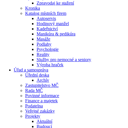
Zpravodaj ke stažení
Kronika
Katalog místních firem
Autoservis
Hodinový manžel
Kadeřnictví
Manikúra & pedikúra
Masáže
Podlahy
Psychologie
Reality
Služby pro nemocné a seniory
Výroba hraček
Úřad a samospráva
Úřední deska
Archív
Zastupitelstvo MČ
Rada MČ
Povinné informace
Finance a majetek
Podatelna
Veřejné zakázky
Projekty
Aktuální
Budoucí