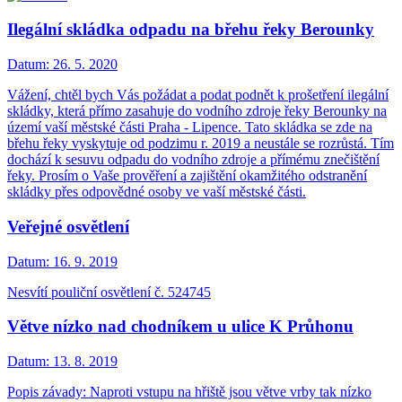
Ilegální skládka odpadu na břehu řeky Berounky
Datum:
26. 5. 2020
Vážení, chtěl bych Vás požádat a podat podnět k prošetření ilegální
skládky, která přímo zasahuje do vodního zdroje řeky Berounky na
území vaší městské části Praha - Lipence. Tato skládka se zde na
břehu řeky vyskytuje od podzimu r. 2019 a neustále se rozrůstá. Tím
dochází k sesuvu odpadu do vodního zdroje a přímému znečištění
řeky. Prosím o Vaše prověření a zajištění okamžitého odstranění
skládky přes odpovědné osoby ve vaší městské části.
Veřejné osvětlení
Datum:
16. 9. 2019
Nesvítí pouliční osvětlení č. 524745
Větve nízko nad chodníkem u ulice K Průhonu
Datum:
13. 8. 2019
Popis závady: Naproti vstupu na hřiště jsou větve vrby tak nízko