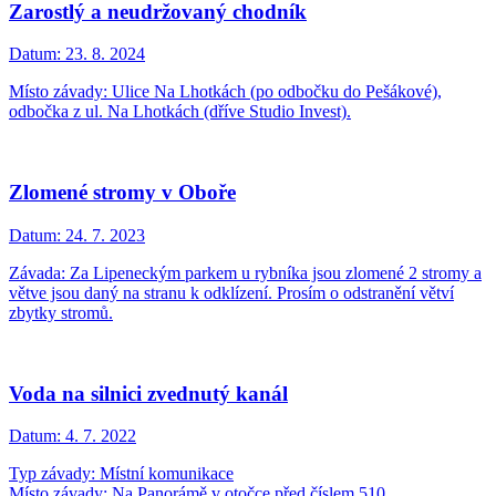
Zarostlý a neudržovaný chodník
Datum:
23. 8. 2024
Místo závady: Ulice Na Lhotkách (po odbočku do Pešákové),
odbočka z ul. Na Lhotkách (dříve Studio Invest).
Zlomené stromy v Oboře
Datum:
24. 7. 2023
Závada: Za Lipeneckým parkem u rybníka jsou zlomené 2 stromy a
větve jsou daný na stranu k odklízení. Prosím o odstranění větví
zbytky stromů.
Voda na silnici zvednutý kanál
Datum:
4. 7. 2022
Typ závady: Místní komunikace
Místo závady: Na Panorámě v otočce před číslem 510