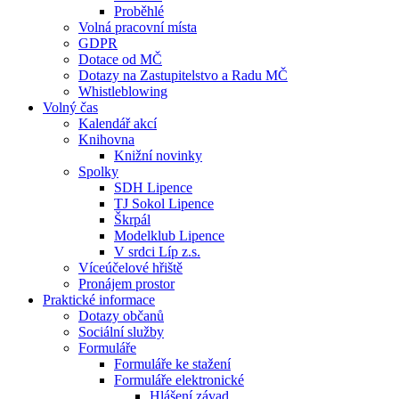
Proběhlé
Volná pracovní místa
GDPR
Dotace od MČ
Dotazy na Zastupitelstvo a Radu MČ
Whistleblowing
Volný čas
Kalendář akcí
Knihovna
Knižní novinky
Spolky
SDH Lipence
TJ Sokol Lipence
Škrpál
Modelklub Lipence
V srdci Líp z.s.
Víceúčelové hřiště
Pronájem prostor
Praktické informace
Dotazy občanů
Sociální služby
Formuláře
Formuláře ke stažení
Formuláře elektronické
Hlášení závad