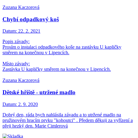
Zuzana Kaczorová
Chybí odpadkový koš
Datum:
22. 2. 2021
Popis závady:
Prosím o instalaci odpadkového koše na zastávku U kapličky
směrem na konečnou v Lipencích.
Místo závady:
Zastávka U kapličky směrem na konečnou v Lipencích.
Zuzana Kaczorová
Dětské hřiště - utržené madlo
Datum:
2. 9. 2020
Dobrý den, ráda bych nahlásila závadu a to utržené madlo na
pružinovém hracím prvku "kohoutci" . Předem děkuji za vyřízení a
přeji hezký den. Marie Cimlerová