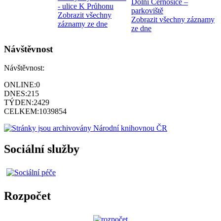
Dolní Černošice –
- ulice K Průhonu
parkoviště
Zobrazit všechny
Zobrazit všechny záznamy
záznamy ze dne
ze dne
Návštěvnost
Návštěvnost:
ONLINE:
0
DNES:
215
TÝDEN:
2429
CELKEM:
1039854
Sociální služby
Rozpočet