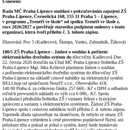
Usnesení:
Rada MČ Praha-Lipence souhlasí s pokračováním zapojení ZŠ
Praha-Lipence, Černošická 168, 155 31 Praha 5 – Lipence,
v programu „Trenéři ve škole“ od spolku Trenéři ve škole z.
roce 2026/2027 a pověřuje starostku podpisem smlouvy s touto
organizací, která tvoří přílohu č. 3. tohoto zápisu.
Hlasování: Pro: 5 (Kadlecová, Šlampa, Vanko, Zahradník, Žáková)
180/5 ZŠ Praha-Lipence – žádost o souhlas k pořízení
elektronického dveřního sytému do
tělocvičny Kadlecová Dne
22. června 2026 doručila na Úřad MČ Praha-Lipence ředitelka ZŠ
Praha-Lipence Mgr. Jitka Krůtová písemnou žádost o souhlas
s pořízením elektronického dveřního systému do tělocvičny ZŠ
Praha-Lipence na základě cenové nabídky na elektronický systém
BELLhop od společnosti NeurIT s.r.o., Obrovského 418,
140 00 Praha 4, za celkovou částku 257 669,- Kč s DPH a odhadem
ročních provozních nákladů ve výši cca 6 000,- Kč. Spolu
s kalkulací předložila ředitelka ZŠ i varianty řešení s fyzickým
správcem a varianty s elektronickým systémem. Žádost ZŠ Praha-
Lipence spolu s cenovou nabídkou tvoří přílohu č. 4. tohoto zápisu.
Tajemník úřadu upozorňuje na skutečnost, že nebylo ze strany ZŠ
Praha-Lipence vzhledem k ceně provedeno poptávkové řízení, ani
průzkum trhu a pokud se jedná o systém, který bude instalován