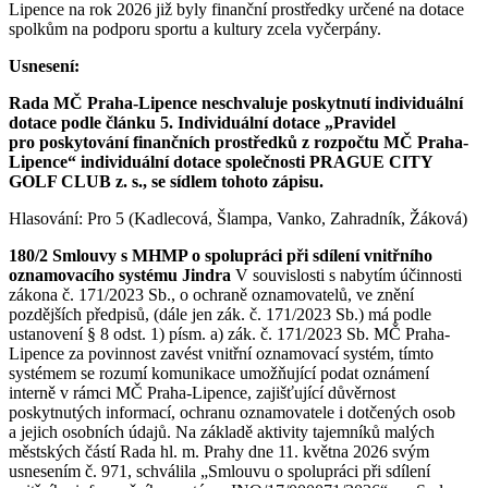
Lipence na rok 2026 již byly finanční prostředky určené na dotace
spolkům na podporu sportu a kultury zcela vyčerpány.
Usnesení:
Rada MČ Praha-Lipence neschvaluje poskytnutí individuální
dotace podle článku 5. Individuální dotace „Pravidel
pro poskytování finančních prostředků z rozpočtu MČ Praha-
Lipence“ individuální dotace společnosti PRAGUE CITY
GOLF CLUB z. s., se sídlem tohoto zápisu.
Hlasování: Pro 5 (Kadlecová, Šlampa, Vanko, Zahradník, Žáková)
180/2 Smlouvy s MHMP o spolupráci při sdílení vnitřního
oznamovacího systému Jindra
V souvislosti s nabytím účinnosti
zákona č. 171/2023 Sb., o ochraně oznamovatelů, ve znění
pozdějších předpisů, (dále jen zák. č. 171/2023 Sb.) má podle
ustanovení § 8 odst. 1) písm. a) zák. č. 171/2023 Sb. MČ Praha-
Lipence za povinnost zavést vnitřní oznamovací systém, tímto
systémem se rozumí komunikace umožňující podat oznámení
interně v rámci MČ Praha-Lipence, zajišťující důvěrnost
poskytnutých informací, ochranu oznamovatele i dotčených osob
a jejich osobních údajů. Na základě aktivity tajemníků malých
městských částí Rada hl. m. Prahy dne 11. května 2026 svým
usnesením č. 971, schválila „Smlouvu o spolupráci při sdílení