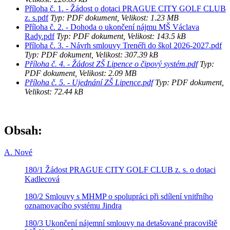
Příloha č. 1. - Žádost o dotaci PRAGUE CITY GOLF CLUB
z. s.pdf
Typ: PDF dokument, Velikost: 1.23 MB
Příloha č. 2. - Dohoda o ukončení nájmu MŠ Václava
Rady.pdf
Typ: PDF dokument, Velikost: 143.5 kB
Příloha č. 3. - Návrh smlouvy Trenéři do škol 2026-2027.pdf
Typ: PDF dokument, Velikost: 307.39 kB
Příloha č. 4. - Žádost ZŠ Lipence o čipový systém.pdf
Typ:
PDF dokument, Velikost: 2.09 MB
Příloha č. 5. - Ujednání ZŠ Lipence.pdf
Typ: PDF dokument,
Velikost: 72.44 kB
Obsah:
A. Nové
180/1 Žádost PRAGUE CITY GOLF CLUB z. s. o dotaci
Kadlecová
180/2 Smlouvy s MHMP o spolupráci při sdílení vnitřního
oznamovacího systému Jindra
180/3 Ukončení nájemní smlouvy na detašované pracoviště