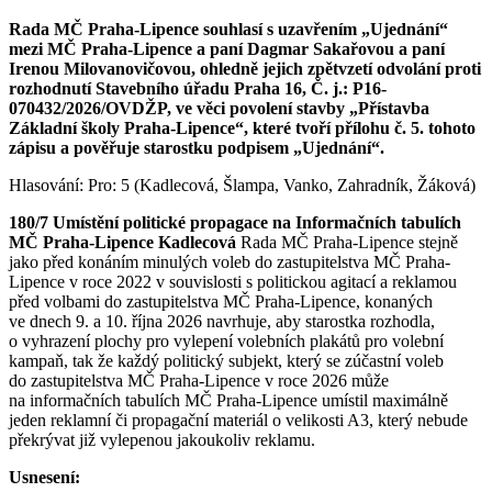
Rada MČ Praha-Lipence souhlasí s uzavřením „Ujednání“
mezi MČ Praha-Lipence a paní Dagmar Sakařovou a paní
Irenou Milovanovičovou, ohledně jejich zpětvzetí odvolání proti
rozhodnutí Stavebního úřadu Praha 16, Č. j.: P16-
070432/2026/OVDŽP, ve věci povolení stavby „Přístavba
Základní školy Praha-Lipence“, které tvoří přílohu č. 5. tohoto
zápisu a pověřuje starostku podpisem „Ujednání“.
Hlasování: Pro: 5 (Kadlecová, Šlampa, Vanko, Zahradník, Žáková)
180/7 Umístění politické propagace na Informačních tabulích
MČ Praha-Lipence Kadlecová
Rada MČ Praha-Lipence stejně
jako před konáním minulých voleb do zastupitelstva MČ Praha-
Lipence v roce 2022 v souvislosti s politickou agitací a reklamou
před volbami do zastupitelstva MČ Praha-Lipence, konaných
ve dnech 9. a 10. října 2026 navrhuje, aby starostka rozhodla,
o vyhrazení plochy pro vylepení volebních plakátů pro volební
kampaň, tak že každý politický subjekt, který se zúčastní voleb
do zastupitelstva MČ Praha-Lipence v roce 2026 může
na informačních tabulích MČ Praha-Lipence umístil maximálně
jeden reklamní či propagační materiál o velikosti A3, který nebude
překrývat již vylepenou jakoukoliv reklamu.
Usnesení: