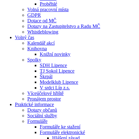
Proběhlé
Volná pracovní místa
GDPR
Dotace od MČ
Dotazy na Zastupitelstvo a Radu MČ
Whistleblowing
Volný čas
Kalendář akcí
Knihovna
Knižní novinky
Spolky
SDH Lipence
TJ Sokol Lipence
Škrpál
Modelklub Lipence
V srdci Líp z.s.
Víceúčelové hřiště
Pronájem prostor
Praktické informace
Dotazy občanů
Sociální služby
Formuláře
Formuláře ke stažení
Formuláře elektronické
Hlášení závad