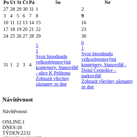
Po
Út
St
Čt
Pá
So
Ne
27
28
29
30
31
1
2
3
4
5
6
7
8
9
10
11
12
13
14
15
16
17
18
19
20
21
22
23
24
25
26
27
28
29
30
6
5
1
1
Svoz bioodpadu
Svoz bioodpadu
velkoobjemovými
velkoobjemovými
31
1
2
3
4
kontejnery. Stanoviště -
kontejnery. Stanoviště
Dolní Černošice –
- ulice K Průhonu
parkoviště
Zobrazit všechny
Zobrazit všechny záznamy
záznamy ze dne
ze dne
Návštěvnost
Návštěvnost:
ONLINE:
1
DNES:
18
TÝDEN:
2232