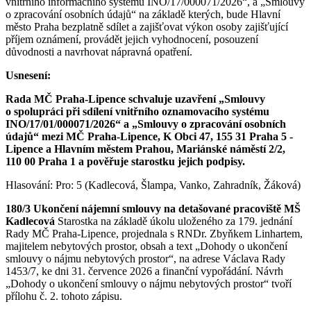
vnitřního informačního systému INO/17/000071/2026“, a „Smlouvy
o zpracování osobních údajů“ na základě kterých, bude Hlavní
město Praha bezplatně sdílet a zajišťovat výkon osoby zajišťující
příjem oznámení, provádět jejich vyhodnocení, posouzení
důvodnosti a navrhovat nápravná opatření.
Usnesení:
Rada MČ Praha-Lipence schvaluje uzavření „Smlouvy
o spolupráci při sdílení vnitřního oznamovacího systému
INO/17/01/000071/2026“ a „Smlouvy o zpracování osobních
údajů“ mezi MČ Praha-Lipence, K Obci 47, 155 31 Praha 5 -
Lipence a Hlavním městem Prahou, Mariánské náměstí 2/2,
110 00 Praha 1 a pověřuje starostku jejich podpisy.
Hlasování: Pro: 5 (Kadlecová, Šlampa, Vanko, Zahradník, Žáková)
180/3 Ukončení nájemní smlouvy na detašované pracoviště MŠ
Kadlecová
Starostka na základě úkolu uloženého za 179. jednání
Rady MČ Praha-Lipence, projednala s RNDr. Zbyňkem Linhartem,
majitelem nebytových prostor, obsah a text „Dohody o ukončení
smlouvy o nájmu nebytových prostor“, na adrese Václava Rady
1453/7, ke dni 31. července 2026 a finanční vypořádání. Návrh
„Dohody o ukončení smlouvy o nájmu nebytových prostor“ tvoří
přílohu č. 2. tohoto zápisu.