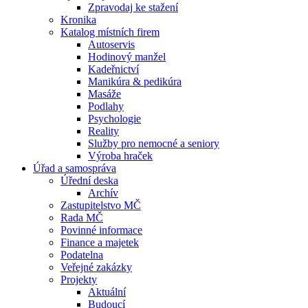
Zpravodaj ke stažení
Kronika
Katalog místních firem
Autoservis
Hodinový manžel
Kadeřnictví
Manikúra & pedikúra
Masáže
Podlahy
Psychologie
Reality
Služby pro nemocné a seniory
Výroba hraček
Úřad a samospráva
Úřední deska
Archív
Zastupitelstvo MČ
Rada MČ
Povinné informace
Finance a majetek
Podatelna
Veřejné zakázky
Projekty
Aktuální
Budoucí