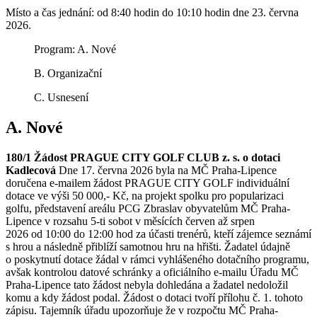
Místo a čas jednání: od 8:40 hodin do 10:10 hodin dne 23. června
2026.
Program: A. Nové
B. Organizační
C. Usnesení
A. Nové
180/1 Žádost PRAGUE CITY GOLF CLUB z. s. o dotaci
Kadlecová
Dne 17. června 2026 byla na MČ Praha-Lipence
doručena e-mailem žádost PRAGUE CITY GOLF individuální
dotace ve výši 50 000,- Kč, na projekt spolku pro popularizaci
golfu, představení areálu PCG Zbraslav obyvatelům MČ Praha-
Lipence v rozsahu 5-ti sobot v měsících červen až srpen
2026 od 10:00 do 12:00 hod za účasti trenérů, kteří zájemce seznámí
s hrou a následně přiblíží samotnou hru na hřišti. Žadatel údajně
o poskytnutí dotace žádal v rámci vyhlášeného dotačního programu,
avšak kontrolou datové schránky a oficiálního e-mailu Úřadu MČ
Praha-Lipence tato žádost nebyla dohledána a žadatel nedoložil
komu a kdy žádost podal. Žádost o dotaci tvoří přílohu č. 1. tohoto
zápisu. Tajemník úřadu upozorňuje že v rozpočtu MČ Praha-