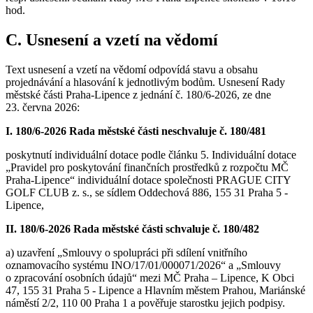
hod.
C. Usnesení a vzetí na vědomí
Text usnesení a vzetí na vědomí odpovídá stavu a obsahu
projednávání a hlasování k jednotlivým bodům. Usnesení Rady
městské části Praha-Lipence z jednání č. 180/6-2026, ze dne
23. června 2026:
I. 180/6-2026 Rada městské části neschvaluje č. 180/481
poskytnutí individuální dotace podle článku 5. Individuální dotace
„Pravidel pro poskytování finančních prostředků z rozpočtu MČ
Praha-Lipence“ individuální dotace společnosti PRAGUE CITY
GOLF CLUB z. s., se sídlem Oddechová 886, 155 31 Praha 5 -
Lipence,
II. 180/6-2026 Rada městské části schvaluje č. 180/482
a) uzavření „Smlouvy o spolupráci při sdílení vnitřního
oznamovacího systému INO/17/01/000071/2026“ a „Smlouvy
o zpracování osobních údajů“ mezi MČ Praha – Lipence, K Obci
47, 155 31 Praha 5 - Lipence a Hlavním městem Prahou, Mariánské
náměstí 2/2, 110 00 Praha 1 a pověřuje starostku jejich podpisy.