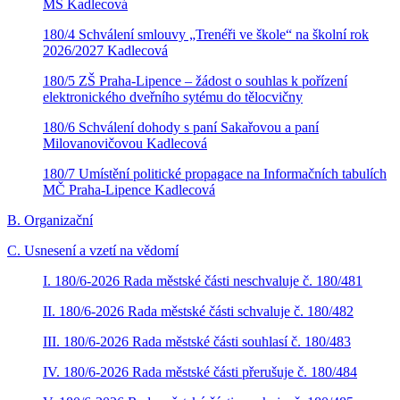
MŠ Kadlecová
180/4 Schválení smlouvy „Trenéři ve škole“ na školní rok
2026/2027 Kadlecová
180/5 ZŠ Praha-Lipence – žádost o souhlas k pořízení
elektronického dveřního sytému do tělocvičny
180/6 Schválení dohody s paní Sakařovou a paní
Milovanovičovou Kadlecová
180/7 Umístění politické propagace na Informačních tabulích
MČ Praha-Lipence Kadlecová
B. Organizační
C. Usnesení a vzetí na vědomí
I. 180/6-2026 Rada městské části neschvaluje č. 180/481
II. 180/6-2026 Rada městské části schvaluje č. 180/482
III. 180/6-2026 Rada městské části souhlasí č. 180/483
IV. 180/6-2026 Rada městské části přerušuje č. 180/484