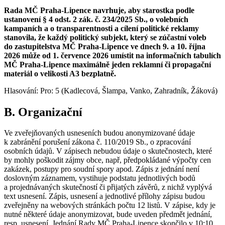
Rada MČ Praha-Lipence navrhuje, aby starostka podle
ustanovení § 4 odst. 2 zák. č. 234/2025 Sb., o volebních
kampaních a o transparentnosti a cílení politické reklamy
stanovila, že každý politický subjekt, který se zúčastní voleb
do zastupitelstva MČ Praha-Lipence ve dnech 9. a 10. října
2026 může od 1. července 2026 umístit na informačních tabulích
MČ Praha-Lipence maximálně jeden reklamní či propagační
materiál o velikosti A3 bezplatně.
Hlasování: Pro: 5 (Kadlecová, Šlampa, Vanko, Zahradník, Žáková)
B. Organizační
Ve zveřejňovaných usneseních budou anonymizované údaje
k zabránění porušení zákona č. 110/2019 Sb., o zpracování
osobních údajů. V zápisech nebudou údaje o skutečnostech, které
by mohly poškodit zájmy obce, např, předpokládané výpočty cen
zakázek, postupy pro soudní spory apod. Zápis z jednání není
doslovným záznamem, vystihuje podstatu jednotlivých bodů
a projednávaných skutečností či přijatých závěrů, z nichž vyplývá
text usnesení. Zápis, usnesení a jednotlivé přílohy zápisu budou
zveřejněny na webových stránkách počtu 12 listů. V zápise, kdy je
nutné některé údaje anonymizovat, bude uveden předmět jednání,
resp. usnesení. Jednání Rady MČ Praha-Lipence skončilo v 10:10