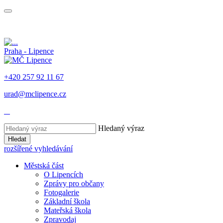
Praha - Lipence
+420 257 92 11 67
urad@mclipence.cz
Hledaný výraz
Hledat
rozšířené vyhledávání
Městská část
O Lipencích
Zprávy pro občany
Fotogalerie
Základní škola
Mateřská škola
Zpravodaj