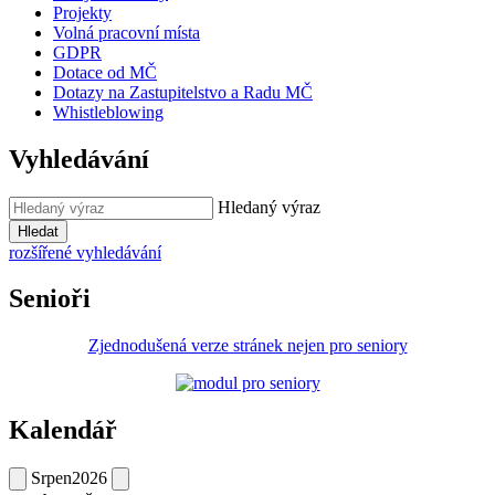
Projekty
Volná pracovní místa
GDPR
Dotace od MČ
Dotazy na Zastupitelstvo a Radu MČ
Whistleblowing
Vyhledávání
Hledaný výraz
Hledat
rozšířené vyhledávání
Senioři
Zjednodušená verze stránek nejen pro seniory
Kalendář
Srpen
2026