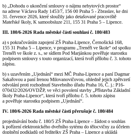
b) „Dohodu o ukončení smlouvy o nájmu nebytových prostor“
na adrese Václava Rady 1453/7, 156 00 Praha 5 - Zbraslav, ke dni
31. července 2026, které sloužily jako detašované pracoviště
Mateřské školy, K samoobsluze 211, 155 31 Praha 5 – Lipence.
III. 180/6-2026 Rada městské části souhlasí č. 180/483
a) s pokračováním zapojení ZŠ Praha-Lipence, Černošická 168,
155 31 Praha 5 – Lipence, v programu „Trenéři ve škole“ od spolku
Trenéři ve škole z. s., se sídlem Pod Marjánkou pověřuje starostku
podpisem smlouvy s touto organizací, která tvoří přílohu č. 3. tohoto
zápisu.
b) s uzavřením „Ujednání“ mezi MČ Praha-Lipence a paní Dagmar
Sakařovou a paní Irenou Milovanovičovou, ohledně jejich zpětvzetí
odvolání proti rozhodnutí Stavebního úřadu Praha 16, Č. j.: P16-
070432/2026/OVDŽP, ve věci povolení stavby „Přístavba Základní
školy Praha-Lipence“, která tvoří přílohu č. 5. tohoto zápisu
a pověřuje starostku podpisem „Ujednání“.
IV. 180/6-2026 Rada městské části přerušuje č. 180/484
projednávání bodu č. 180/5 ZŠ Praha-Lipence – žádost o souhlas
k pořízení elektronického dveřního sytému do tělocvičny za účelem
doplnění podkladů od ředitelky ZŠ Praha – Lipence a ukládá