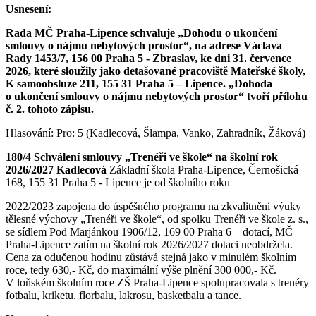
Usnesení:
Rada MČ Praha-Lipence schvaluje „Dohodu o ukončení
smlouvy o nájmu nebytových prostor“, na adrese Václava
Rady 1453/7, 156 00 Praha 5 - Zbraslav, ke dni 31. července
2026, které sloužily jako detašované pracoviště Mateřské školy,
K samoobsluze 211, 155 31 Praha 5 – Lipence. „Dohoda
o ukončení smlouvy o nájmu nebytových prostor“ tvoří přílohu
č. 2. tohoto zápisu.
Hlasování: Pro: 5 (Kadlecová, Šlampa, Vanko, Zahradník, Žáková)
180/4 Schválení smlouvy „Trenéři ve škole“ na školní rok
2026/2027 Kadlecová
Základní škola Praha-Lipence, Černošická
168, 155 31 Praha 5 - Lipence je od školního roku
2022/2023 zapojena do úspěšného programu na zkvalitnění výuky
tělesné výchovy „Trenéři ve škole“, od spolku Trenéři ve škole z. s.,
se sídlem Pod Marjánkou 1906/12, 169 00 Praha 6 – dotací, MČ
Praha-Lipence zatím na školní rok 2026/2027 dotaci neobdržela.
Cena za odučenou hodinu zůstává stejná jako v minulém školním
roce, tedy 630,- Kč, do maximální výše plnění 300 000,- Kč.
V loňském školním roce ZŠ Praha-Lipence spolupracovala s trenéry
fotbalu, kriketu, florbalu, lakrosu, basketbalu a tance.