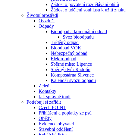
Žádost o povolení rozdělávání ohňů
Žádost o udělení souhlasu k užití znaku
Životní prostředí
Ovzduší
Odpady
Bioodpad a komunální odpad
Svoz bioodpadu
Tříděný odpad
Bioodpad VOK
Nebezpečný odpad
Elektroodpad
Sběrné místo Lipence
Sběrný dvůr Radotín
Kompostárna Slivenec
Kalendář svozu odpadu
Zeleň
Kontakty
Jak správně topit
Potřebuji si zařídit
Czech POINT
Přihlášení a poplatky ze psů
Obědy
Evidence obyvatel
Stavební oddělení
Rybářský lístek