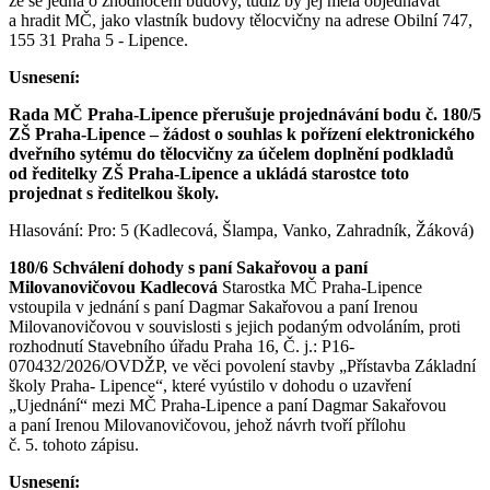
že se jedná o zhodnocení budovy, tudíž by jej měla objednávat
a hradit MČ, jako vlastník budovy tělocvičny na adrese Obilní 747,
155 31 Praha 5 - Lipence.
Usnesení:
Rada MČ Praha-Lipence přerušuje projednávání bodu č. 180/5
ZŠ Praha-Lipence – žádost o souhlas k pořízení elektronického
dveřního sytému do tělocvičny za účelem doplnění podkladů
od ředitelky ZŠ Praha-Lipence a ukládá starostce toto
projednat s ředitelkou školy.
Hlasování: Pro: 5 (Kadlecová, Šlampa, Vanko, Zahradník, Žáková)
180/6 Schválení dohody s paní Sakařovou a paní
Milovanovičovou Kadlecová
Starostka MČ Praha-Lipence
vstoupila v jednání s paní Dagmar Sakařovou a paní Irenou
Milovanovičovou v souvislosti s jejich podaným odvoláním, proti
rozhodnutí Stavebního úřadu Praha 16, Č. j.: P16-
070432/2026/OVDŽP, ve věci povolení stavby „Přístavba Základní
školy Praha- Lipence“, které vyústilo v dohodu o uzavření
„Ujednání“ mezi MČ Praha-Lipence a paní Dagmar Sakařovou
a paní Irenou Milovanovičovou, jehož návrh tvoří přílohu
č. 5. tohoto zápisu.
Usnesení: