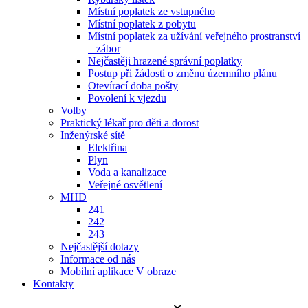
Místní poplatek ze vstupného
Místní poplatek z pobytu
Místní poplatek za užívání veřejného prostranství
– zábor
Nejčastěji hrazené správní poplatky
Postup při žádosti o změnu územního plánu
Otevírací doba pošty
Povolení k vjezdu
Volby
Praktický lékař pro děti a dorost
Inženýrské sítě
Elektřina
Plyn
Voda a kanalizace
Veřejné osvětlení
MHD
241
242
243
Nejčastější dotazy
Informace od nás
Mobilní aplikace V obraze
Kontakty