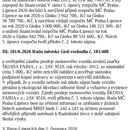
zapojení do financování V rámci 5. úpravy rozpočtu MČ Praha-
Lipence 2026 dochází k navýšení příjmů rozpočtu MČ Praha-
Lipence na rok 2026 o částku 3 942 700,- Kč na částku
56 789 700,- Kč, k navýšení výdajů rozpočtu MČ Praha-Lipence
na rok 2026 o částku 3 000 000,- Kč na částku 146 321 300,- Kč
a snížení financování rozpočtu MČ Praha-Lipence na rok
2026 o částku 942 700,- Kč na částku 89 531 600,- Kč. Návrh
5. úpravy rozpočtu tvoří přílohu č. 2. tohoto zápisu.
III. 181/6-2026 Rada městské části rozhodla č. 181/488
o zveřejnění záměru prodeje motorového vozidla tovární značky
ŠKODA FABIA, r. z.: 2AV 9510, rok výroby: 2012, za minimální
cenu 5 000,- Kč nebo nejvyšší nabídce a pověřuje starostku
podpisem kupní smlouvy se zájemcem s nejvyšší nabídkou.
V případě, že o vozidlo nebude mít nikdo zájem bude vozidlo
předáno k ekologické likvidaci odborné firmě a vyřazeno z evidence
motorových vozidel. Záměr prodeje motorového vozidla ŠKODA
FABIA r. z.: 2AV 9510, tvoří přílohu č. 3. tohoto zápisu. Rada MČ
Praha-Lipence bere na vědomí informaci se změnami v jízdních
řádech autobusů MHD linek č. 242 a 243 za účelem posunutí
dřívějších příjezdů autobusů k Radotínské lávce v době zahájení
školní výuky.
V Praze-Lipencích dne 1. července 2026