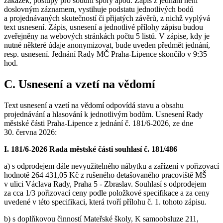
zakázek, postupy pro soudní spory apod. Zápis z jednání není
doslovným záznamem, vystihuje podstatu jednotlivých bodů
a projednávaných skutečností či přijatých závěrů, z nichž vyplývá
text usnesení. Zápis, usnesení a jednotlivé přílohy zápisu budou
zveřejněny na webových stránkách počtu 5 listů. V zápise, kdy je
nutné některé údaje anonymizovat, bude uveden předmět jednání,
resp. usnesení. Jednání Rady MČ Praha-Lipence skončilo v 9:35
hod.
C. Usnesení a vzetí na vědomí
Text usnesení a vzetí na vědomí odpovídá stavu a obsahu
projednávání a hlasování k jednotlivým bodům. Usnesení Rady
městské části Praha-Lipence z jednání č. 181/6-2026, ze dne
30. června 2026:
I. 181/6-2026 Rada městské části souhlasí č. 181/486
a) s odprodejem dále nevyužitelného nábytku a zařízení v pořizovací
hodnotě 264 431,05 Kč z rušeného detašovaného pracoviště MŠ
v ulici Václava Rady, Praha 5 - Zbraslav. Souhlasí s odprodejem
za cca 1/3 pořizovací ceny podle položkové specifikace a za ceny
uvedené v této specifikaci, která tvoří přílohu č. 1. tohoto zápisu.
b) s doplňkovou činností Mateřské školy, K samoobsluze 211,