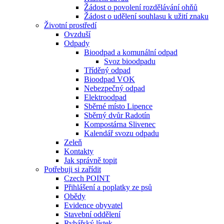
Žádost o povolení rozdělávání ohňů
Žádost o udělení souhlasu k užití znaku
Životní prostředí
Ovzduší
Odpady
Bioodpad a komunální odpad
Svoz bioodpadu
Tříděný odpad
Bioodpad VOK
Nebezpečný odpad
Elektroodpad
Sběrné místo Lipence
Sběrný dvůr Radotín
Kompostárna Slivenec
Kalendář svozu odpadu
Zeleň
Kontakty
Jak správně topit
Potřebuji si zařídit
Czech POINT
Přihlášení a poplatky ze psů
Obědy
Evidence obyvatel
Stavební oddělení
Rybářský lístek