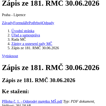
Zápis ze 181. RMČ 30.06.2026
Praha - Lipence
Závady
Formuláře
Potřebuji
Odpady
Úvodní stránka
Úřad a samospráva
Rada MČ
Zápisy a usnesení rady MČ
Zápis ze 181. RMČ 30.06.2026
Vytisknout
Zápis ze 181. RMČ 30.06.2026
Zápis ze 181. RMČ 30.06.2026
Ke stažení:
Příloha č. 1. - Odprodej majetku MŠ.pdf
Typ: PDF dokument,
Velikost: 291.58 kB