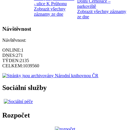
Dolní Černošice –
- ulice K Průhonu
parkoviště
Zobrazit všechny
Zobrazit všechny záznamy
záznamy ze dne
ze dne
Návštěvnost
Návštěvnost:
ONLINE:
1
DNES:
271
TÝDEN:
2135
CELKEM:
1039560
Sociální služby
Rozpočet