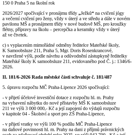
150 0 Praha 5 na školní rok
2026/2027
spočívající
v
pronájmu
třídy
„
Ježků
“
na
cvičení
jógy
a
večerní
cvičení
pro ženy, vždy v úterý a ve středu a dále v novém
pavilonu MŠ a pronájmem třídy v nové budově MŠ, pro kroužky
flétny, přípravy na školu – percepčka a keramiky vždy v úterý
až ve čtvrtek.
c) s vyplacením mimořádné odměny ředitelce Mateřské školy,
K Samoobsluze 211, Praha 5, Mgr. Doris Rosenkrancové,
v navržené výši, podle návrhu a odůvodnění zástupkyně ředitelky
Mateřské školy K samoobsluze 211, evidovaného pod Č. j.: 1346/6-
2026.
II. 181/6-2026 Rada městské části schvaluje č. 181/487
5. úpravu rozpočtu MČ Praha-Lipence 2026 spočívající:
- v přijetí účelové investiční dotace z rozpočtu hl. m. Prahy
na vybavení nábytku do nové přístavby MŠ K samoobsluze
211 ve výši 3 000 000,- Kč a její zapojení do výdajů rozpočtu
v kapitole 04 - Školství a sport pro ZŠ Praha-Lipence,
- v přijetí vratky ve výši 100 % podílu MČ Praha-Lipence
na daňové povinnosti hl. m. Prahy na dani z příjmů právnických
osob za zdaňovací období roku 2025, ve výši 942 700,- Kč a její