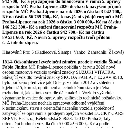
942 700,- Kč a její zapojení do financování V rámci 5. úpravy
rozpočtu MČ Praha-Lipence 2026 dochází k navýšení příjmů
rozpočtu MČ Praha-Lipence na rok 2026 o částku 3 942 700,-
Kč na částku 56 789 700,- Kč, k navýšení výdajů rozpočtu MČ
Praha-Lipence na rok 2026 o částku 3 000 000,- Kč na částku
146 321 300,- Kč a snížení financování rozpočtu MČ Praha-
Lipence na rok 2026 o částku 942 700,- Kč na částku
89 531 600,- Kč. Návrh 5. úpravy rozpočtu tvoří přílohu
č. 2. tohoto zápisu.
Hlasování: Pro: 5 (Kadlecová, Šlampa, Vanko, Zahradník, Žáková)
181/4 Odsouhlasení zveřejnění záměru prodeje vozidla Škoda
Fabia Jindra
MČ Praha-Lipence pořídila v červnu 2026 nové
osobní motorové vozidlo tovární značky SUZUKI VITATRA.
Stávající vozidlo tovární značky ŠKODA FABIA, r. z.: 2AV 9510,
bylo pořízeno před více jak 16 lety, v dubnu 2012 a vzhledem
k jeho stáří, korozi, opotřebení a technickému stavu je třeba
rozhodnout, jak s tímto vozidle dále naložit. Vozidlo vyžaduje
významné investice do oprav, aby splňovalo technické požadavky.
MČ Praha-Lipence nechala zpracovat odborné vyjádření
k technickému stavu a orientační nacenění vozidla společností
zabývající se opravami a prodejem ojetých vozidel LUCKY CARS
SERVICE s. r. o., Bělehradská 858/23, 120 00 Praha 2, kdy
orientační hodnota vozidla činí 5 000 až 6 000,- Kč a podle