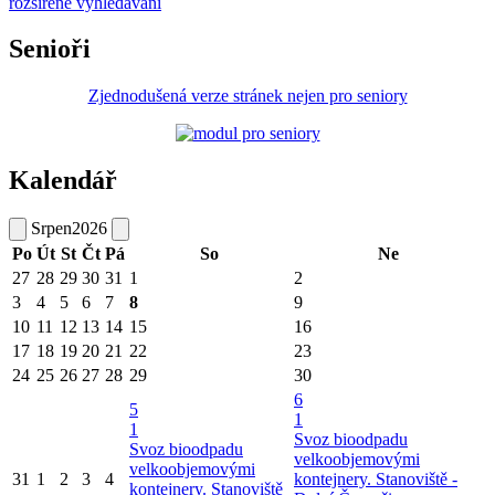
rozšířené vyhledávání
Senioři
Zjednodušená verze stránek nejen pro seniory
Kalendář
Srpen
2026
Po
Út
St
Čt
Pá
So
Ne
27
28
29
30
31
1
2
3
4
5
6
7
8
9
10
11
12
13
14
15
16
17
18
19
20
21
22
23
24
25
26
27
28
29
30
6
5
1
1
Svoz bioodpadu
Svoz bioodpadu
velkoobjemovými
velkoobjemovými
31
1
2
3
4
kontejnery. Stanoviště -
kontejnery. Stanoviště