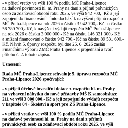
- v přijetí vratky ve výši 100 % podílu MČ Praha-Lipence
na daňové povinnosti hl. m. Prahy na dani z příjmů právnických
osob za zdaňovací období roku 2025, ve výši 942 700,- Kč a její
zapojení do financování Tímto dochází k navýšení příjmů rozpočtu
MČ Praha-Lipence na rok 2026 o částku 3 942 700,- Kč na částku
56 789 700,- Kč, k navýšení výdajů rozpočtu MČ Praha-Lipence
na rok 2026 o částku 3 000 000,- Kč na částku 146 321 300,- Kč
a snížení financování o částku 942 700,- Kč na částku 89 531 600,-
Kč. Návrh 5. úpravy rozpočtu byl dne 25. 6. 2026 zaslán
Finančnímu výboru ZMČ Praha-Lipence k projednání a tvoří
přílohu č. 2. tohoto zápisu.
Usnesení:
Rada MČ Praha-Lipence schvaluje 5. úpravu rozpočtu MČ
Praha-Lipence 2026 spočívající:
- v přijetí účelové investiční dotace z rozpočtu hl. m. Prahy
na vybavení nábytku do nové přístavby MŠ K samoobsluze
211 ve výši 3 000 000,- Kč a její zapojení do výdajů rozpočtu
v kapitole 04 - Školství a sport pro ZŠ Praha-Lipence,
- v přijetí vratky ve výši 100 % podílu MČ Praha-Lipence
na daňové povinnosti hl. m. Prahy na dani z příjmů
právnických osob za zdaňovací období roku 2025, ve výši