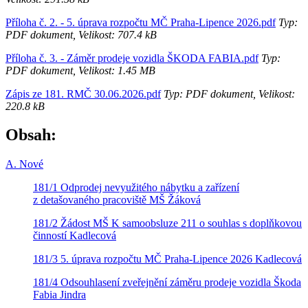
Příloha č. 2. - 5. úprava rozpočtu MČ Praha-Lipence 2026.pdf
Typ:
PDF dokument, Velikost: 707.4 kB
Příloha č. 3. - Záměr prodeje vozidla ŠKODA FABIA.pdf
Typ:
PDF dokument, Velikost: 1.45 MB
Zápis ze 181. RMČ 30.06.2026.pdf
Typ: PDF dokument, Velikost:
220.8 kB
Obsah:
A. Nové
181/1 Odprodej nevyužitého nábytku a zařízení
z detašovaného pracoviště MŠ Žáková
181/2 Žádost MŠ K samoobsluze 211 o souhlas s doplňkovou
činností Kadlecová
181/3 5. úprava rozpočtu MČ Praha-Lipence 2026 Kadlecová
181/4 Odsouhlasení zveřejnění záměru prodeje vozidla Škoda
Fabia Jindra