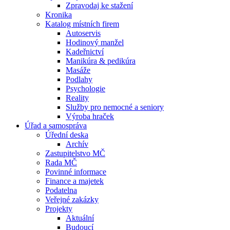
Zpravodaj ke stažení
Kronika
Katalog místních firem
Autoservis
Hodinový manžel
Kadeřnictví
Manikúra & pedikúra
Masáže
Podlahy
Psychologie
Reality
Služby pro nemocné a seniory
Výroba hraček
Úřad a samospráva
Úřední deska
Archív
Zastupitelstvo MČ
Rada MČ
Povinné informace
Finance a majetek
Podatelna
Veřejné zakázky
Projekty
Aktuální
Budoucí