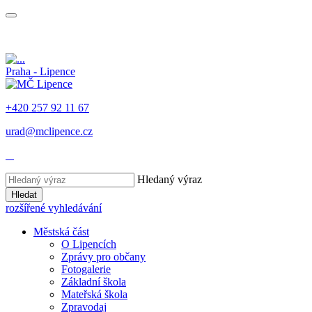
Praha - Lipence
+420 257 92 11 67
urad@mclipence.cz
Hledaný výraz
Hledat
rozšířené vyhledávání
Městská část
O Lipencích
Zprávy pro občany
Fotogalerie
Základní škola
Mateřská škola
Zpravodaj