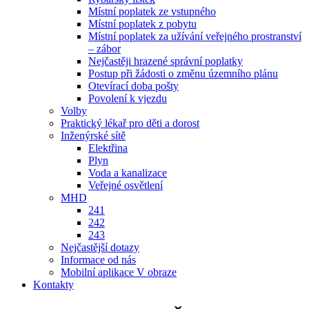
Místní poplatek ze vstupného
Místní poplatek z pobytu
Místní poplatek za užívání veřejného prostranství
– zábor
Nejčastěji hrazené správní poplatky
Postup při žádosti o změnu územního plánu
Otevírací doba pošty
Povolení k vjezdu
Volby
Praktický lékař pro děti a dorost
Inženýrské sítě
Elektřina
Plyn
Voda a kanalizace
Veřejné osvětlení
MHD
241
242
243
Nejčastější dotazy
Informace od nás
Mobilní aplikace V obraze
Kontakty