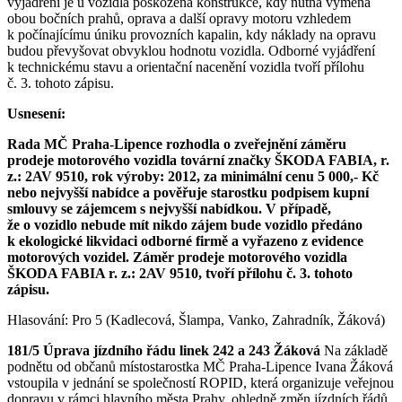
vyjádření je u vozidla poškozená konstrukce, kdy nutná výměna
obou bočních prahů, oprava a další opravy motoru vzhledem
k počínajícímu úniku provozních kapalin, kdy náklady na opravu
budou převyšovat obvyklou hodnotu vozidla. Odborné vyjádření
k technickému stavu a orientační nacenění vozidla tvoří přílohu
č. 3. tohoto zápisu.
Usnesení:
Rada MČ Praha-Lipence rozhodla o zveřejnění záměru
prodeje motorového vozidla tovární značky ŠKODA FABIA, r.
z.: 2AV 9510, rok výroby: 2012, za minimální cenu 5 000,- Kč
nebo nejvyšší nabídce a pověřuje starostku podpisem kupní
smlouvy se zájemcem s nejvyšší nabídkou. V případě,
že o vozidlo nebude mít nikdo zájem bude vozidlo předáno
k ekologické likvidaci odborné firmě a vyřazeno z evidence
motorových vozidel. Záměr prodeje motorového vozidla
ŠKODA FABIA r. z.: 2AV 9510, tvoří přílohu č. 3. tohoto
zápisu.
Hlasování: Pro 5 (Kadlecová, Šlampa, Vanko, Zahradník, Žáková)
181/5 Úprava jízdního řádu linek 242 a 243 Žáková
Na základě
podnětu od občanů místostarostka MČ Praha-Lipence Ivana Žáková
vstoupila v jednání se společností ROPID, která organizuje veřejnou
dopravu v rámci hlavního města Prahy, ohledně změn jízdních řádů