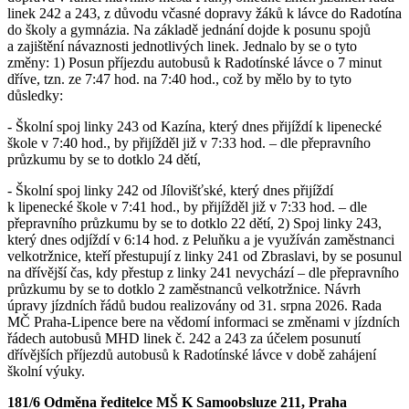
linek 242 a 243, z důvodu včasné dopravy žáků k lávce do Radotína
do školy a gymnázia. Na základě jednání dojde k posunu spojů
a zajištění návaznosti jednotlivých linek. Jednalo by se o tyto
změny: 1) Posun příjezdu autobusů k Radotínské lávce o 7 minut
dříve, tzn. ze 7:47 hod. na 7:40 hod., což by mělo by to tyto
důsledky:
- Školní spoj linky 243 od Kazína, který dnes přijíždí k lipenecké
škole v 7:40 hod., by přijížděl již v 7:33 hod. – dle přepravního
průzkumu by se to dotklo 24 dětí,
- Školní spoj linky 242 od Jílovišťské, který dnes přijíždí
k lipenecké škole v 7:41 hod., by přijížděl již v 7:33 hod. – dle
přepravního průzkumu by se to dotklo 22 dětí, 2) Spoj linky 243,
který dnes odjíždí v 6:14 hod. z Peluňku a je využíván zaměstnanci
velkotržnice, kteří přestupují z linky 241 od Zbraslavi, by se posunul
na dřívější čas, kdy přestup z linky 241 nevychází – dle přepravního
průzkumu by se to dotklo 2 zaměstnanců velkotržnice. Návrh
úpravy jízdních řádů budou realizovány od 31. srpna 2026. Rada
MČ Praha-Lipence bere na vědomí informaci se změnami v jízdních
řádech autobusů MHD linek č. 242 a 243 za účelem posunutí
dřívějších příjezdů autobusů k Radotínské lávce v době zahájení
školní výuky.
181/6 Odměna ředitelce MŠ K Samoobsluze 211, Praha