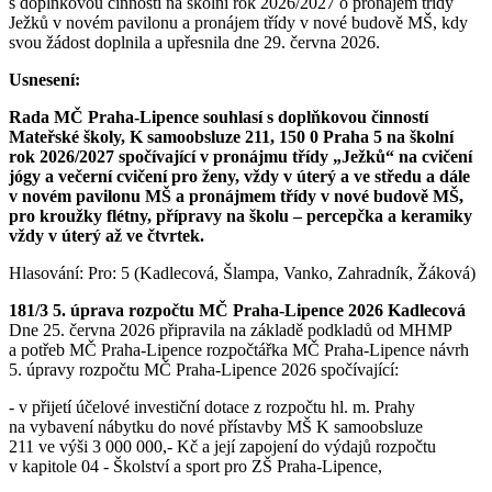
s doplňkovou činností na školní rok 2026/2027 o pronájem třídy
Ježků v novém pavilonu a pronájem třídy v nové budově MŠ, kdy
svou žádost doplnila a upřesnila dne 29. června 2026.
Usnesení:
Rada MČ Praha-Lipence souhlasí s doplňkovou činností
Mateřské školy, K samoobsluze 211, 150 0 Praha 5 na školní
rok 2026/2027 spočívající v pronájmu třídy „Ježků“ na cvičení
jógy a večerní cvičení pro ženy, vždy v úterý a ve středu a dále
v novém pavilonu MŠ a pronájmem třídy v nové budově MŠ,
pro kroužky flétny, přípravy na školu – percepčka a keramiky
vždy v úterý až ve čtvrtek.
Hlasování: Pro: 5 (Kadlecová, Šlampa, Vanko, Zahradník, Žáková)
181/3 5. úprava rozpočtu MČ Praha-Lipence 2026 Kadlecová
Dne 25. června 2026 připravila na základě podkladů od MHMP
a potřeb MČ Praha-Lipence rozpočtářka MČ Praha-Lipence návrh
5. úpravy rozpočtu MČ Praha-Lipence 2026 spočívající:
- v přijetí účelové investiční dotace z rozpočtu hl. m. Prahy
na vybavení nábytku do nové přístavby MŠ K samoobsluze
211 ve výši 3 000 000,- Kč a její zapojení do výdajů rozpočtu
v kapitole 04 - Školství a sport pro ZŠ Praha-Lipence,