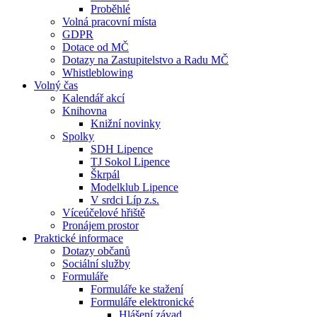
Proběhlé
Volná pracovní místa
GDPR
Dotace od MČ
Dotazy na Zastupitelstvo a Radu MČ
Whistleblowing
Volný čas
Kalendář akcí
Knihovna
Knižní novinky
Spolky
SDH Lipence
TJ Sokol Lipence
Škrpál
Modelklub Lipence
V srdci Líp z.s.
Víceúčelové hřiště
Pronájem prostor
Praktické informace
Dotazy občanů
Sociální služby
Formuláře
Formuláře ke stažení
Formuláře elektronické
Hlášení závad