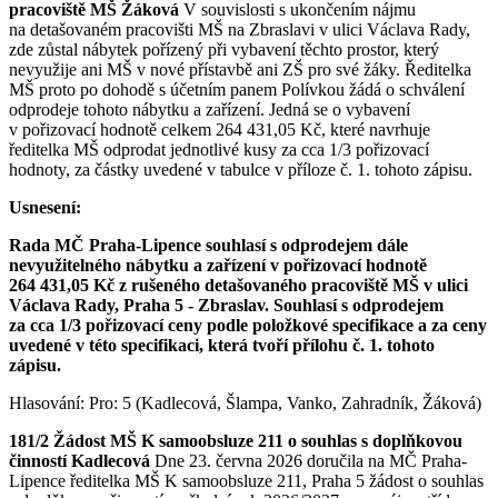
pracoviště MŠ Žáková
V souvislosti s ukončením nájmu
na detašovaném pracovišti MŠ na Zbraslavi v ulici Václava Rady,
zde zůstal nábytek pořízený při vybavení těchto prostor, který
nevyužije ani MŠ v nové přístavbě ani ZŠ pro své žáky. Ředitelka
MŠ proto po dohodě s účetním panem Polívkou žádá o schválení
odprodeje tohoto nábytku a zařízení. Jedná se o vybavení
v pořizovací hodnotě celkem 264 431,05 Kč, které navrhuje
ředitelka MŠ odprodat jednotlivé kusy za cca 1/3 pořizovací
hodnoty, za částky uvedené v tabulce v příloze č. 1. tohoto zápisu.
Usnesení:
Rada MČ Praha-Lipence souhlasí s odprodejem dále
nevyužitelného nábytku a zařízení v pořizovací hodnotě
264 431,05 Kč z rušeného detašovaného pracoviště MŠ v ulici
Václava Rady, Praha 5 - Zbraslav. Souhlasí s odprodejem
za cca 1/3 pořizovací ceny podle položkové specifikace a za ceny
uvedené v této specifikaci, která tvoří přílohu č. 1. tohoto
zápisu.
Hlasování: Pro: 5 (Kadlecová, Šlampa, Vanko, Zahradník, Žáková)
181/2 Žádost MŠ K samoobsluze 211 o souhlas s doplňkovou
činností Kadlecová
Dne 23. června 2026 doručila na MČ Praha-
Lipence ředitelka MŠ K samoobsluze 211, Praha 5 žádost o souhlas