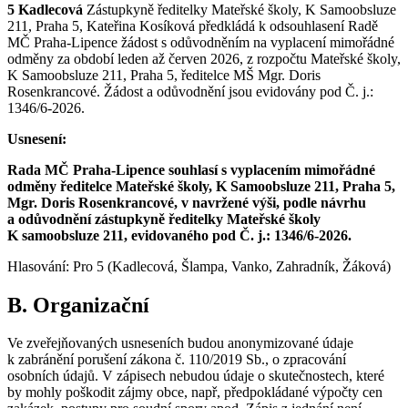
5 Kadlecová
Zástupkyně ředitelky Mateřské školy, K Samoobsluze
211, Praha 5, Kateřina Kosíková předkládá k odsouhlasení Radě
MČ Praha-Lipence žádost s odůvodněním na vyplacení mimořádné
odměny za období leden až červen 2026, z rozpočtu Mateřské školy,
K Samoobsluze 211, Praha 5, ředitelce MŠ Mgr. Doris
Rosenkrancové. Žádost a odůvodnění jsou evidovány pod Č. j.:
1346/6-2026.
Usnesení:
Rada MČ Praha-Lipence souhlasí s vyplacením mimořádné
odměny ředitelce Mateřské školy, K Samoobsluze 211, Praha 5,
Mgr. Doris Rosenkrancové, v navržené výši, podle návrhu
a odůvodnění zástupkyně ředitelky Mateřské školy
K samoobsluze 211, evidovaného pod Č. j.: 1346/6-2026.
Hlasování: Pro 5 (Kadlecová, Šlampa, Vanko, Zahradník, Žáková)
B. Organizační
Ve zveřejňovaných usneseních budou anonymizované údaje
k zabránění porušení zákona č. 110/2019 Sb., o zpracování
osobních údajů. V zápisech nebudou údaje o skutečnostech, které
by mohly poškodit zájmy obce, např, předpokládané výpočty cen