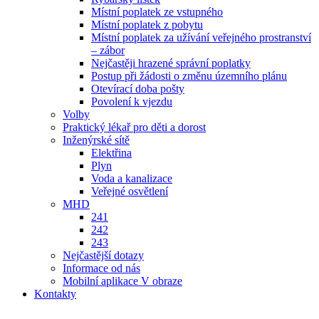
Místní poplatek ze vstupného
Místní poplatek z pobytu
Místní poplatek za užívání veřejného prostranství
– zábor
Nejčastěji hrazené správní poplatky
Postup při žádosti o změnu územního plánu
Otevírací doba pošty
Povolení k vjezdu
Volby
Praktický lékař pro děti a dorost
Inženýrské sítě
Elektřina
Plyn
Voda a kanalizace
Veřejné osvětlení
MHD
241
242
243
Nejčastější dotazy
Informace od nás
Mobilní aplikace V obraze
Kontakty