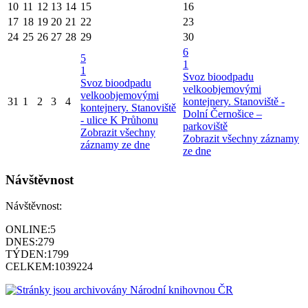
10
11
12
13
14
15
16
17
18
19
20
21
22
23
24
25
26
27
28
29
30
6
5
1
1
Svoz bioodpadu
Svoz bioodpadu
velkoobjemovými
velkoobjemovými
31
1
2
3
4
kontejnery. Stanoviště -
kontejnery. Stanoviště
Dolní Černošice –
- ulice K Průhonu
parkoviště
Zobrazit všechny
Zobrazit všechny záznamy
záznamy ze dne
ze dne
Návštěvnost
Návštěvnost:
ONLINE:
5
DNES:
279
TÝDEN:
1799
CELKEM:
1039224