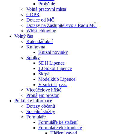
Proběhlé
Volná pracovní místa
GDPR
Dotace od MČ
Dotazy na Zastupitelstvo a Radu MČ
Whistleblowing
Volný čas
Kalendář akcí
Knihovna
Knižní novinky
Spolky
SDH Lipence
TJ Sokol Lipence
Škrpál
Modelklub Lipence
V srdci Líp z.s.
Víceúčelové hřiště
Pronájem prostor
Praktické informace
Dotazy občanů
Sociální služby
Formuláře
Formuláře ke stažení
Formuláře elektronické
Hlášení závad