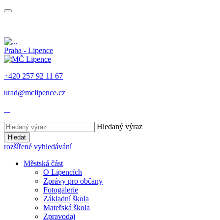
Praha - Lipence
+420 257 92 11 67
urad@mclipence.cz
Hledaný výraz
Hledat
rozšířené vyhledávání
Městská část
O Lipencích
Zprávy pro občany
Fotogalerie
Základní škola
Mateřská škola
Zpravodaj