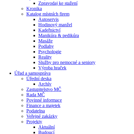
Zpravodaj ke stažení
Kronika
Katalog místních firem
Autoservis
Hodinový manžel
Kadeřnictví
Manikúra & pedikúra
Masáže
Podlahy
Psychologie
Reality
Služby pro nemocné a seniory
Výroba hraček
Úřad a samospráva
Úřední deska
Archív
Zastupitelstvo MČ
Rada MČ
Povinné informace
Finance a majetek
Podatelna
Veřejné zakázky
Projekty
Aktuální
Budoucí