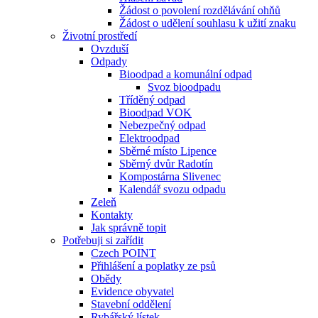
Žádost o povolení rozdělávání ohňů
Žádost o udělení souhlasu k užití znaku
Životní prostředí
Ovzduší
Odpady
Bioodpad a komunální odpad
Svoz bioodpadu
Tříděný odpad
Bioodpad VOK
Nebezpečný odpad
Elektroodpad
Sběrné místo Lipence
Sběrný dvůr Radotín
Kompostárna Slivenec
Kalendář svozu odpadu
Zeleň
Kontakty
Jak správně topit
Potřebuji si zařídit
Czech POINT
Přihlášení a poplatky ze psů
Obědy
Evidence obyvatel
Stavební oddělení
Rybářský lístek