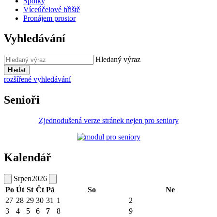
Spolky
Víceúčelové hřiště
Pronájem prostor
Vyhledávání
Hledaný výraz
Hledat
rozšířené vyhledávání
Senioři
Zjednodušená verze stránek nejen pro seniory
Kalendář
Srpen
2026
Po
Út
St
Čt
Pá
So
Ne
27
28
29
30
31
1
2
3
4
5
6
7
8
9