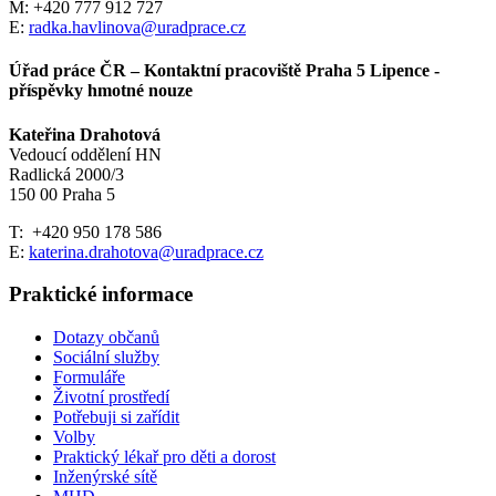
M: +420 777 912 727
E:
radka.havlinova@uradprace.cz
Úřad práce ČR – Kontaktní pracoviště Praha 5 Lipence -
příspěvky hmotné nouze
Kateřina Drahotová
Vedoucí oddělení HN
Radlická 2000/3
150 00 Praha 5
T: +420 950 178 586
E:
katerina.drahotova@uradprace.cz
Praktické informace
Dotazy občanů
Sociální služby
Formuláře
Životní prostředí
Potřebuji si zařídit
Volby
Praktický lékař pro děti a dorost
Inženýrské sítě