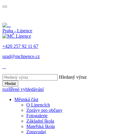
Praha - Lipence
+420 257 92 11 67
urad@mclipence.cz
Hledaný výraz
Hledat
rozšířené vyhledávání
Městská část
O Lipencích
Zprávy pro občany
Fotogalerie
Základní škola
Mateřská škola
Zpravodaj