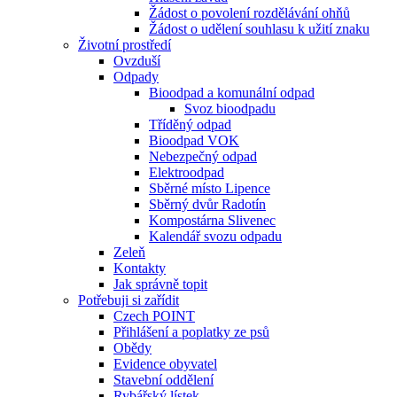
Žádost o povolení rozdělávání ohňů
Žádost o udělení souhlasu k užití znaku
Životní prostředí
Ovzduší
Odpady
Bioodpad a komunální odpad
Svoz bioodpadu
Tříděný odpad
Bioodpad VOK
Nebezpečný odpad
Elektroodpad
Sběrné místo Lipence
Sběrný dvůr Radotín
Kompostárna Slivenec
Kalendář svozu odpadu
Zeleň
Kontakty
Jak správně topit
Potřebuji si zařídit
Czech POINT
Přihlášení a poplatky ze psů
Obědy
Evidence obyvatel
Stavební oddělení
Rybářský lístek