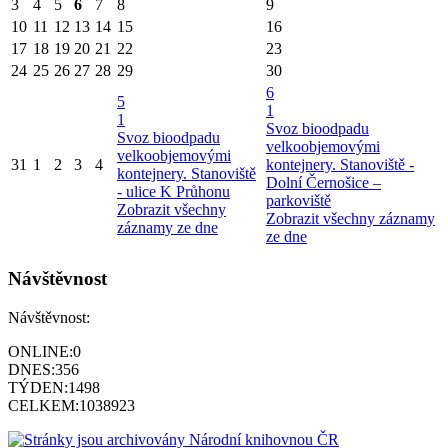
3
4
5
6
7
8
9
10
11
12
13
14
15
16
17
18
19
20
21
22
23
24
25
26
27
28
29
30
6
5
1
1
Svoz bioodpadu
Svoz bioodpadu
velkoobjemovými
velkoobjemovými
31
1
2
3
4
kontejnery. Stanoviště -
kontejnery. Stanoviště
Dolní Černošice –
- ulice K Průhonu
parkoviště
Zobrazit všechny
Zobrazit všechny záznamy
záznamy ze dne
ze dne
Návštěvnost
Návštěvnost:
ONLINE:
0
DNES:
356
TÝDEN:
1498
CELKEM:
1038923