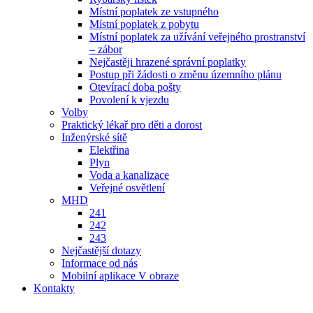
Místní poplatek ze vstupného
Místní poplatek z pobytu
Místní poplatek za užívání veřejného prostranství
– zábor
Nejčastěji hrazené správní poplatky
Postup při žádosti o změnu územního plánu
Otevírací doba pošty
Povolení k vjezdu
Volby
Praktický lékař pro děti a dorost
Inženýrské sítě
Elektřina
Plyn
Voda a kanalizace
Veřejné osvětlení
MHD
241
242
243
Nejčastější dotazy
Informace od nás
Mobilní aplikace V obraze
Kontakty