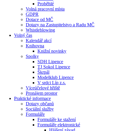
Proběhlé
Volná pracovní místa
GDPR
Dotace od MČ
Dotazy na Zastupitelstvo a Radu MČ
Whistleblowing
Volný čas
Kalendář akcí
Knihovna
Knižní novinky
Spolky
SDH Lipence
TJ Sokol Lipence
Škrpál
Modelklub Lipence
V srdci Líp z.s.
Víceúčelové hřiště
Pronájem prostor
Praktické informace
Dotazy občanů
Sociální služby
Formuláře
Formuláře ke stažení
Formuláře elektronické
Hlášení závad