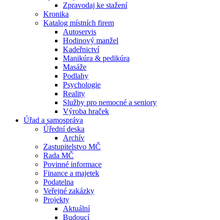
Zpravodaj ke stažení
Kronika
Katalog místních firem
Autoservis
Hodinový manžel
Kadeřnictví
Manikúra & pedikúra
Masáže
Podlahy
Psychologie
Reality
Služby pro nemocné a seniory
Výroba hraček
Úřad a samospráva
Úřední deska
Archív
Zastupitelstvo MČ
Rada MČ
Povinné informace
Finance a majetek
Podatelna
Veřejné zakázky
Projekty
Aktuální
Budoucí