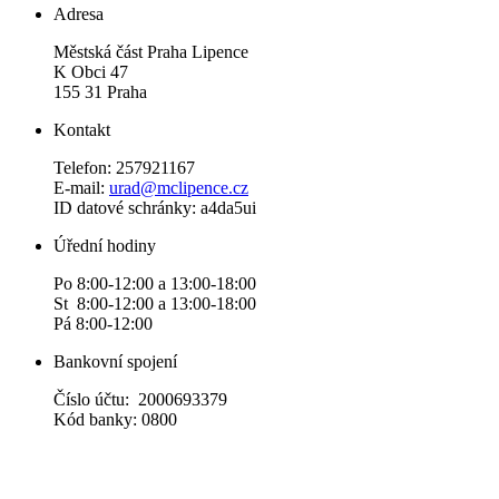
Adresa
Městská část Praha Lipence
K Obci 47
155 31 Praha
Kontakt
Telefon: 257921167
E-mail:
urad@mclipence.cz
ID datové schránky: a4da5ui
Úřední hodiny
Po 8:00-12:00 a 13:00-18:00
St 8:00-12:00 a 13:00-18:00
Pá 8:00-12:00
Bankovní spojení
Číslo účtu: 2000693379
Kód banky: 0800