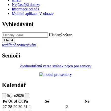
MHD
Nejčastější dotazy
Informace od nás
Mobilní aplikace V obraze
Vyhledávání
Hledaný výraz
Hledat
rozšířené vyhledávání
Senioři
Zjednodušená verze stránek nejen pro seniory
Kalendář
Srpen
2026
Po
Út
St
Čt
Pá
So
Ne
27
28
29
30
31
1
2