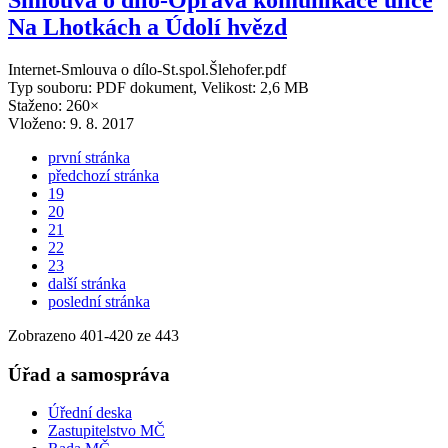
Smlouva o dílo-Oprava komunikace ulice
Na Lhotkách a Údolí hvězd
Internet-Smlouva o dílo-St.spol.Šlehofer.pdf
Typ souboru: PDF dokument, Velikost: 2,6 MB
Staženo: 260×
Vloženo:
9. 8. 2017
první stránka
předchozí stránka
19
20
21
22
23
další stránka
poslední stránka
Zobrazeno
401
-
420
ze 443
Úřad a samospráva
Úřední deska
Zastupitelstvo MČ