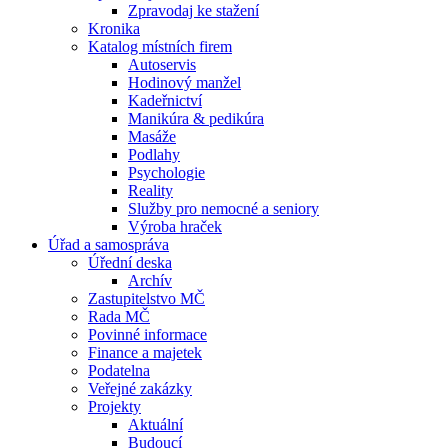
Zpravodaj ke stažení
Kronika
Katalog místních firem
Autoservis
Hodinový manžel
Kadeřnictví
Manikúra & pedikúra
Masáže
Podlahy
Psychologie
Reality
Služby pro nemocné a seniory
Výroba hraček
Úřad a samospráva
Úřední deska
Archív
Zastupitelstvo MČ
Rada MČ
Povinné informace
Finance a majetek
Podatelna
Veřejné zakázky
Projekty
Aktuální
Budoucí