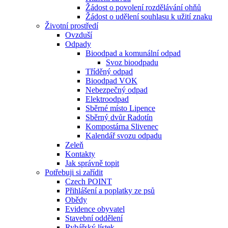
Žádost o povolení rozdělávání ohňů
Žádost o udělení souhlasu k užití znaku
Životní prostředí
Ovzduší
Odpady
Bioodpad a komunální odpad
Svoz bioodpadu
Tříděný odpad
Bioodpad VOK
Nebezpečný odpad
Elektroodpad
Sběrné místo Lipence
Sběrný dvůr Radotín
Kompostárna Slivenec
Kalendář svozu odpadu
Zeleň
Kontakty
Jak správně topit
Potřebuji si zařídit
Czech POINT
Přihlášení a poplatky ze psů
Obědy
Evidence obyvatel
Stavební oddělení
Rybářský lístek