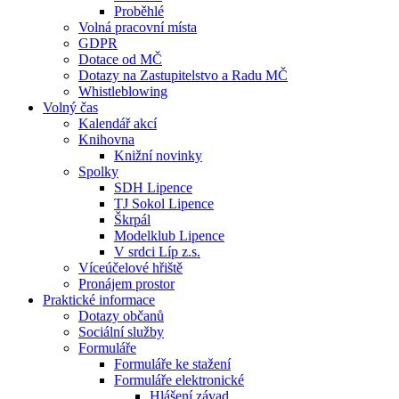
Proběhlé
Volná pracovní místa
GDPR
Dotace od MČ
Dotazy na Zastupitelstvo a Radu MČ
Whistleblowing
Volný čas
Kalendář akcí
Knihovna
Knižní novinky
Spolky
SDH Lipence
TJ Sokol Lipence
Škrpál
Modelklub Lipence
V srdci Líp z.s.
Víceúčelové hřiště
Pronájem prostor
Praktické informace
Dotazy občanů
Sociální služby
Formuláře
Formuláře ke stažení
Formuláře elektronické
Hlášení závad