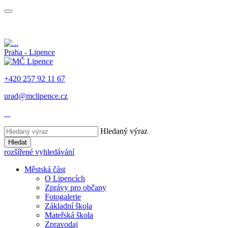
Praha - Lipence
+420 257 92 11 67
urad@mclipence.cz
Hledaný výraz
Hledat
rozšířené vyhledávání
Městská část
O Lipencích
Zprávy pro občany
Fotogalerie
Základní škola
Mateřská škola
Zpravodaj