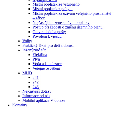
Místní poplatek ze vstupného
Místní poplatek z pobytu
Místní poplatek za užívání veřejného prostranství
– zábor
Nejčastěji hrazené správní poplatky
Postup při žádosti o změnu územního plánu
Otevírací doba pošty
Povolení k vjezdu
Volby
Praktický lékař pro děti a dorost
Inženýrské sítě
Elektřina
Plyn
Voda a kanalizace
Veřejné osvětlení
MHD
241
242
243
Nejčastější dotazy
Informace od nás
Mobilní aplikace V obraze
Kontakty