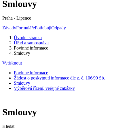
Smlouvy
Praha - Lipence
Závady
Formuláře
Potřebuji
Odpady
Úvodní stránka
Úřad a samospráva
Povinné informace
Smlouvy
Vytisknout
Povinné informace
Žádost o poskytnutí informace dle z. č. 106⁄99 Sb.
Smlouvy
Výběrová řízení, veřejné zakázky
Smlouvy
Hledat