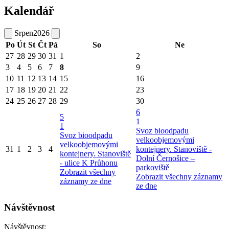
Kalendář
Srpen
2026
Po
Út
St
Čt
Pá
So
Ne
27
28
29
30
31
1
2
3
4
5
6
7
8
9
10
11
12
13
14
15
16
17
18
19
20
21
22
23
24
25
26
27
28
29
30
6
5
1
1
Svoz bioodpadu
Svoz bioodpadu
velkoobjemovými
velkoobjemovými
31
1
2
3
4
kontejnery. Stanoviště -
kontejnery. Stanoviště
Dolní Černošice –
- ulice K Průhonu
parkoviště
Zobrazit všechny
Zobrazit všechny záznamy
záznamy ze dne
ze dne
Návštěvnost
Návštěvnost: